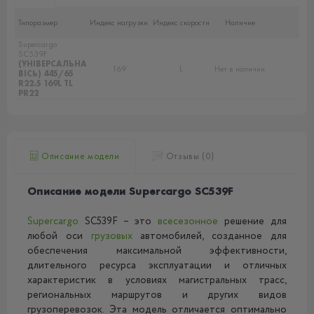
Типоразмер
Индекс нагрузки
Индекс скорости
Наличие
Supercargo
SC539F
(УНІВЕРСАЛЬНА
169
L
Нет в наличии
ВІСЬ) 445/65
R22.5 169L TL
PR22
Описание модели
Отзывы (0)
Описание модели Supercargo SC539F
Supercargo
SC539F – это
всесезонное
решение для
любой оси
грузовых
автомобилей, созданное для
обеспечения максимальной эффективности,
длительного ресурса эксплуатации и отличных
характеристик в условиях магистральных трасс,
региональных маршрутов и других видов
грузоперевозок. Эта модель отличается оптимально