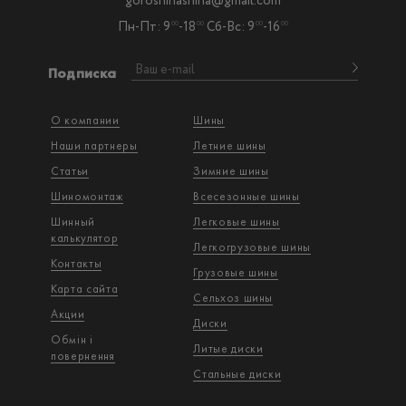
goroshinashina@gmail.com
Пн-Пт: 9
-18
Сб-Вс: 9
-16
00
00
00
00
Подписка
О компании
Шины
Наши партнеры
Летние шины
Статьи
Зимние шины
Шиномонтаж
Всесезонные шины
Шинный
Легковые шины
калькулятор
Легкогрузовые шины
Контакты
Грузовые шины
Карта сайта
Сельхоз шины
Акции
Диски
Обмін і
Литые диски
повернення
Стальные диски