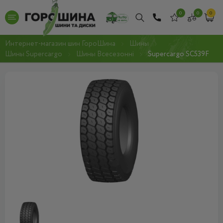
0
0
0
Интернет-магазин шин ГороШина
Шины
Шины Supercargo
Шины Всесезонні
Supercargo SC539F