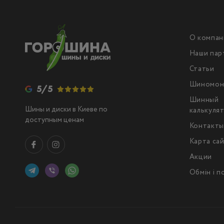
О компан
Наши пар
Статьи
Шиномон
5/5
Шинный
Шины и диски в Киеве по
калькуля
доступным ценам
Контакт
Карта са
Акции
Обмін і 