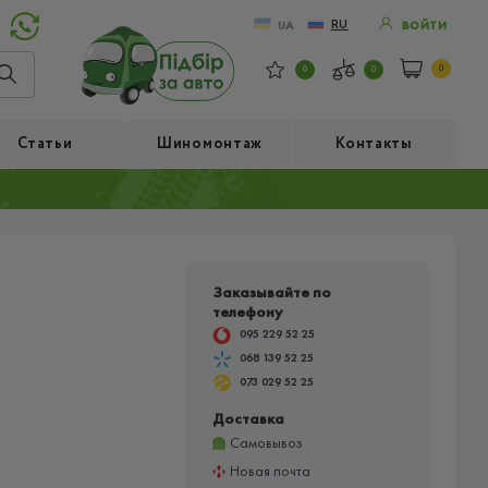
RU
UA
ВОЙТИ
0
0
0
Статьи
Шиномонтаж
Контакты
Заказывайте по
телефону
095 229 52 25
068 139 52 25
073 029 52 25
Доставка
Самовывоз
Новая почта