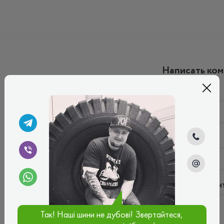
Написать ко
Имя*
Ваш e-mail*
Введите коммен
Так! Наші шини не дубові! Звертайтеся,