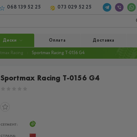
068 139 52 25
073 029 52 25
Диски
Оплата
Доставка
tmax Racing
Sportmax Racing T-0156 G4
Sportmax Racing T-0156 G4
СЕГМЕНТ:
СТРАНА: