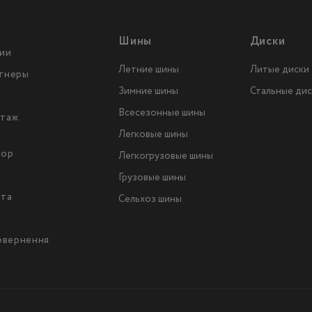
Шины
Диски
ии
Летние шины
Литые диски
тнеры
Зимние шины
Стальные дис
Всесезонные шины
таж
Легковые шины
тор
Легкогрузовые шины
ы
Грузовые шины
йта
Сельхоз шины
повернення