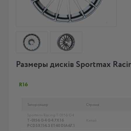
Размеры дисків Sportmax Raci
R16
Типоразмер
Страна
Sportmax Racing T-0156 G4
T-0156 G4 G4 7X16
Китай
PCD5X114.3 ET40 DIA67.1