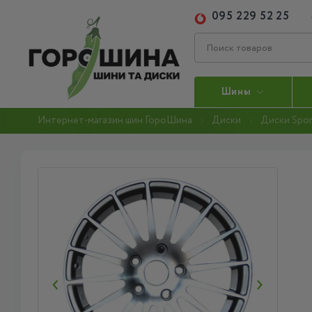
095 229 52 25
Шины
Интернет-магазин шин ГороШина
Диски
Диски Spor