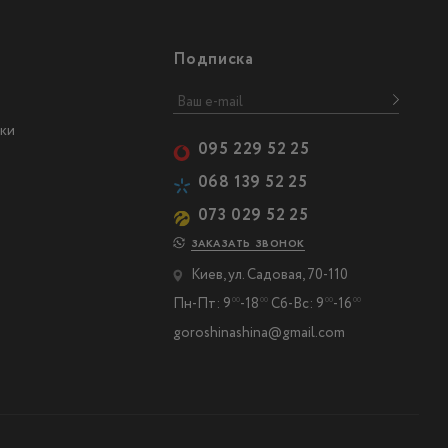
Подписка
ки
095 229 52 25
068 139 52 25
073 029 52 25
ЗАКАЗАТЬ ЗВОНОК
Киев, ул. Садовая, 70-110
Пн-Пт: 9
-18
Сб-Вс: 9
-16
00
00
00
00
goroshinashina@gmail.com