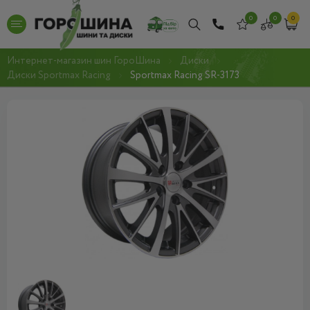
0
0
0
Интернет-магазин шин ГороШина
Диски
Диски Sportmax Racing
Sportmax Racing SR-3173