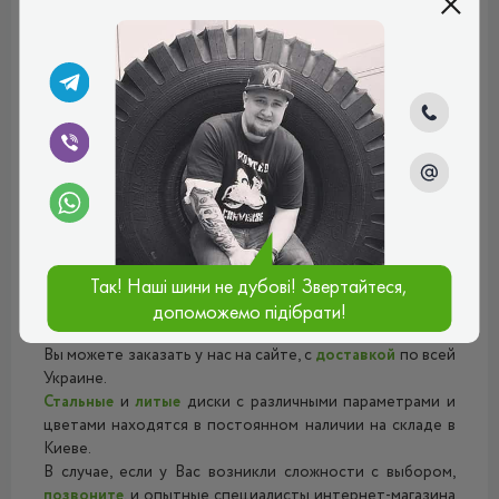
Маркировка параметров на диске может вызвать у Вас
лёгкое недопонимание, но благодаря нашей статье –
«Параметры и маркировка дисков»
- Вы получите
исчерпывающие ответы на свои вопросы.
Если Вы не знаете, какие диски подходят на Ваш
автомобиль – воспользуйтесь удобным подбором по
авто, который находится на
главной
странице сайта.
Введя минимальное количество данных (марка, модель,
год выпуска и модификация двигателя) Вы сможете
увидеть, какие диски подходят именно Вам.
Так! Наші шини не дубові! Звертайтеся,
Мы являемся официальными дилерами бренда
Sportmax
Racing
в Украине, и работаем напрямую с заводом.
допоможемо підібрати!
Все эти, и другие модели литых дисков
Sportmax Racing
Вы можете заказать у нас на сайте, с
доставкой
по всей
Украине.
Стальные
и
литые
диски с различными параметрами и
цветами находятся в постоянном наличии на складе в
Киеве.
В случае, если у Вас возникли сложности с выбором,
позвоните
, и опытные специалисты интернет-магазина