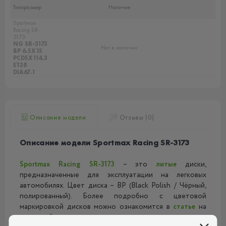
Типоразмер
Наличие
Sportmax
Racing SR-
3173
NG SR-3173
Нет в наличии
BP 6.5X15
PCD5X114.3
ET38
DIA67.1
Описание модели
Отзывы (0)
Описание модели Sportmax Racing SR-3173
Sportmax Racing
SR-3173
– это
литые
диски,
предназначенные для эксплуатации на легковых
автомобилях. Цвет диска – BP (Black Polish / Чёрный,
полированный). Более подробно с цветовой
маркировкой дисков можно ознакомится в
статье
на
нашем сайте