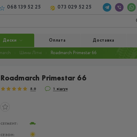
068 139 52 25
073 029 52 25
Диски
Оплата
Доставка
march
Шины Літні
Roadmarch Primestar 66
Roadmarch Primestar 66
5.0
1 відгук
СЕГМЕНТ:
СЕЗОН: