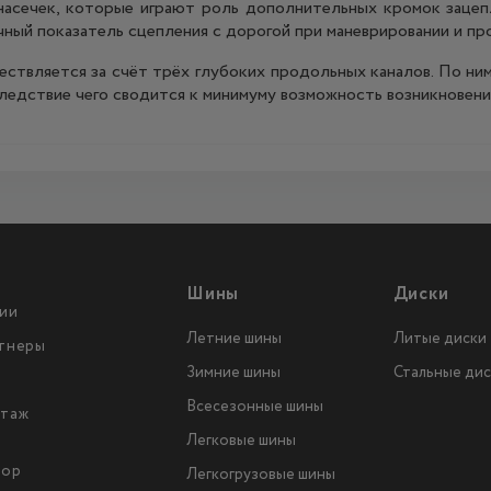
насечек, которые играют роль дополнительных кромок зацеп
ный показатель сцепления с дорогой при маневрировании и п
ствляется за счёт трёх глубоких продольных каналов. По н
следствие чего сводится к минимуму возможность возникновени
Шины
Диски
ии
Летние шины
Литые диски
тнеры
Зимние шины
Стальные дис
Всесезонные шины
таж
Легковые шины
тор
Легкогрузовые шины