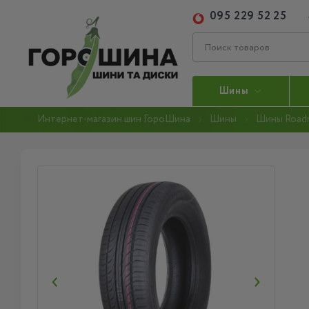
095 229 52 25
Шины
Интернет-магазин шин ГороШина
Шины
Шины Road