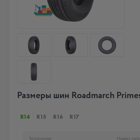
Размеры шин Roadmarch Primes
R14
R15
R16
R17
Типоразмер
Индекс нагр