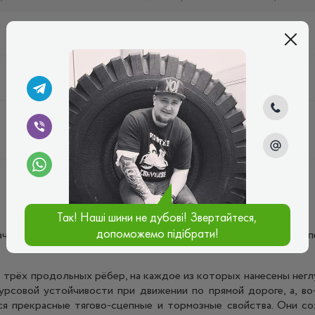
H
Китай
H
Китай
Так! Наші шини не дубові! Звертайтеся,
допоможемо підібрати!
аченная для эксплуатации на
легковых
автомобилях, которые п
трёх продольных рёбер, на каждое из которых нанесены неглу
урсовой устойчивости при движении по прямой дороге, а, в
я прекрасные тягово-сцепные и тормозные свойства. Они сох