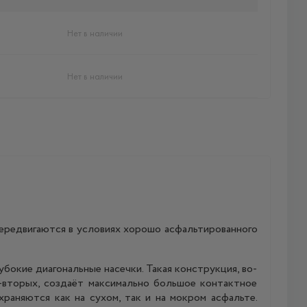
Нет в наличии
Нет в наличии
ередвигаются в условиях хорошо асфальтированного
бокие диагональные насечки. Такая конструкция, во-
о-вторых, создаёт максимально большое контактное
раняются как на сухом, так и на мокром асфальте.