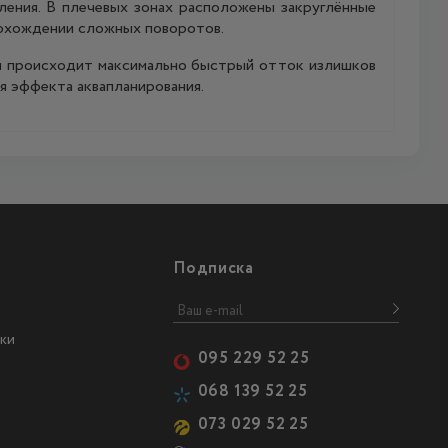
ления. В плечевых зонах расположены закруглённые
рохождении сложных поворотов.
им происходит максимально быстрый отток излишков
я эффекта аквапланирования.
Подписка
ки
095 229 52 25
068 139 52 25
073 029 52 25