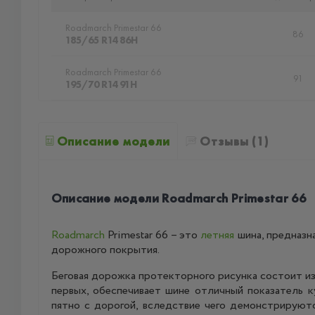
Roadmarch Primestar 66
86
185/65 R14 86H
Roadmarch Primestar 66
91
195/70 R14 91H
Описание модели
Отзывы (1)
Описание модели Roadmarch Primestar 66
Roadmarch
Primestar 66 – это
летняя
шина, предназн
дорожного покрытия.
Беговая дорожка протекторного рисунка состоит из 
первых, обеспечивает шине отличный показатель к
пятно с дорогой, вследствие чего демонстрируютс