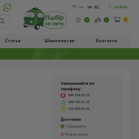
RU
UA
ВОЙТИ
0
0
0
Статьи
Шиномонтаж
Контакты
Заказывайте по
телефону
095 229 52 25
068 139 52 25
073 029 52 25
Доставка
Самовывоз
Новая почта