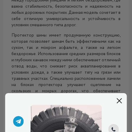
между городскими улицами и легким бездорожьем, где
важна стабильность, безопасность и надежность на
любых дорожных покрытиях. Данная модель сочетает в
себе отличную универсальность и устойчивость в
условиях смешанного типа дорог.
Протектор шины имеет продуманную конструкцию,
которая позволяет шинам быть эффективными как на
сухом, так и мокром асфальте, а также на легком
бездорожье. Использование средних размеров блоков
и глубоких канавок между ними обеспечивает отличный
отвод воды, что снижает риск аквапланирования в
условиях дождя, а также улучшает тягу на грязи или
травяных участках. Специально расположенные ламели
на блоках протектора улучшают сцепление на
скользких и мокрых дорогах, что обеспечивает
безопасность при торможении и маневрировании в
сложных погодных условиях.
Резиновая смесь, используемая в покрышке,
оптимизирована для обеспечения надежного
сцепления при разных температурах. Она обладает