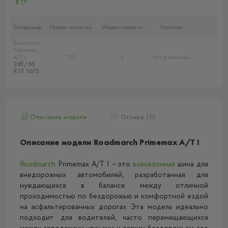
R17
Типоразмер
Индекс нагрузки
Индекс скорости
Наличие
Roadmarch
Primemax
A/T I
107
S
Нет в наличии
245/65
R17 107S
Описание модели
Отзывы (0)
Описание модели Roadmarch Primemax A/T I
Roadmarch
Primemax A/T I – это
всесезонная
шина для
внедорожных автомобилей, разработанная для
нуждающихся в балансе между отличной
проходимостью по бездорожью и комфортной ездой
на асфальтированных дорогах. Эта модель идеально
подходит для водителей, часто перемещающихся