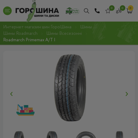
0
0
0
Интернет-магазин шин ГороШина
Шины
Шины Roadmarch
Шины Всесезонні
Roadmarch Primemax A/T I