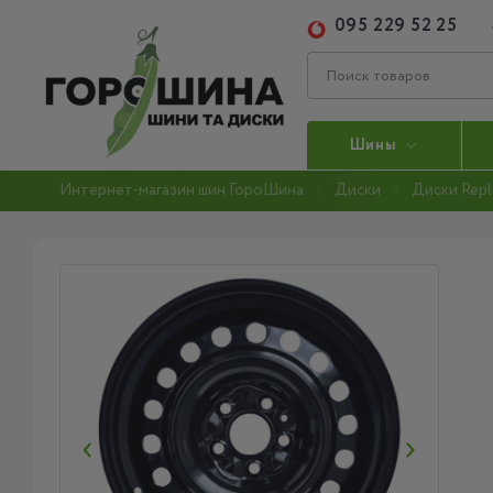
095 229 52 25
Шины
Интернет-магазин шин ГороШина
Диски
Диски Repl