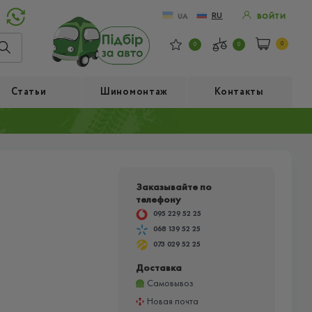
RU
UA
ВОЙТИ
0
0
0
Статьи
Шиномонтаж
Контакты
Заказывайте по
телефону
095 229 52 25
068 139 52 25
073 029 52 25
Доставка
Самовывоз
Новая почта