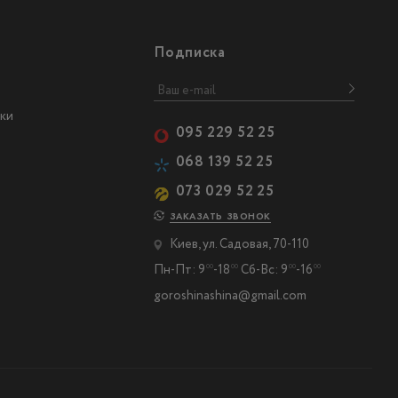
Подписка
ки
095 229 52 25
068 139 52 25
073 029 52 25
ЗАКАЗАТЬ ЗВОНОК
Киев, ул. Садовая, 70-110
Пн-Пт: 9
-18
Сб-Вс: 9
-16
00
00
00
00
goroshinashina@gmail.com