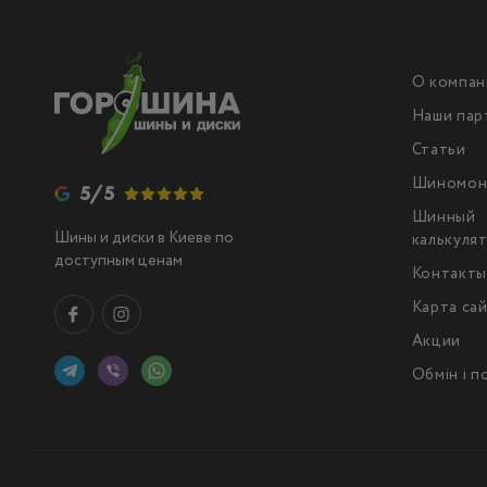
О компан
Наши пар
Статьи
Шиномон
5/5
Шинный
Шины и диски в Киеве по
калькуля
доступным ценам
Контакт
Карта са
Акции
Обмін і 