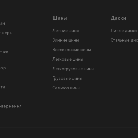
Шины
Диски
ии
Летние шины
Литые диски
тнеры
Зимние шины
Стальные дис
Всесезонные шины
таж
Легковые шины
тор
Легкогрузовые шины
ы
Грузовые шины
йта
Сельхоз шины
повернення