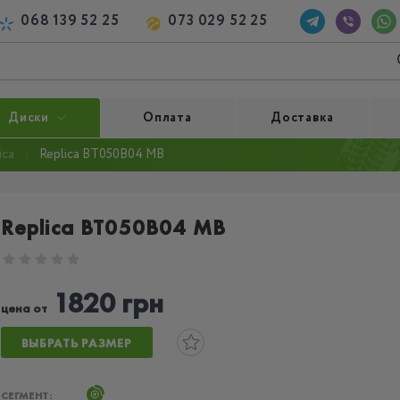
068 139 52 25
073 029 52 25
Диски
Оплата
Доставка
ica
Replica BT050B04 MB
Replica BT050B04 MB
1820 грн
цена от
ВЫБРАТЬ РАЗМЕР
СЕГМЕНТ: