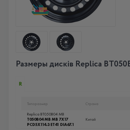
Размеры дисків Replica BT05
R
Типоразмер
Страна
Replica BT050B04 MB
T050B04 MB MB 7X17
Китай
PCD5X114.3 ET41 DIA67.1