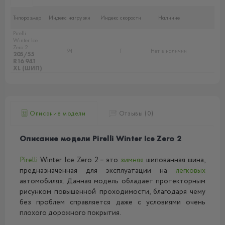
Типоразмер
Индекс нагрузки
Индекс скорости
Наличие
Pirelli
Winter Ice
Zero 2
94
T
Нет в наличии
205/55
R16 94T
XL (ШИП)
Описание модели
Отзывы (0)
Описание модели Pirelli Winter Ice Zero 2
Pirelli
Winter Ice Zero 2 – это
зимняя
шипованная шина,
предназначенная для эксплуатации на
легковых
автомобилях. Данная модель обладает протекторным
рисунком повышенной проходимости, благодаря чему
без проблем справляется даже с условиями очень
плохого дорожного покрытия.