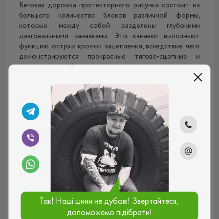
Беговая дорожка протекторного рисунка состоит из
большого количества блоков различной формы,
которые между собой разделены глубокими
диагональными канавками. Эти канавки выполняют
функцию острых кромок зацепления, вследствие чего
демонстрируются прекрасные тягово-сцепные и
тормозные свойства, как на сухом и мокром, так и на
заснеженном или оледенелом асфальте. Усиливаются
все ходовые характеристики за счёт волнистых
ламелей, которые обильной сетью покрывают все
протекторные блоки. При движении они раскрываются,
гарантируя дополнительный параметр «тяги» между
шиной и дорогой. В плечевых зонах расположены
скошенные прямоугольные блоки повышенной
жёсткости. Они, во-первых, гарантируют отличный
показатель сцепления с дорогой при маневрировании и
прохождении сложных поворотов, а, во-вторых,
выступают в качестве дополнительных боковых
грунтозацепов. Они помогают шине более эффективно
Так! Наші шини не дубові! Звертайтеся,
«прогрызать» себе путь сквозь рыхлый снег и не дают
автомобилю в нём загрузнуть.
допоможемо підібрати!