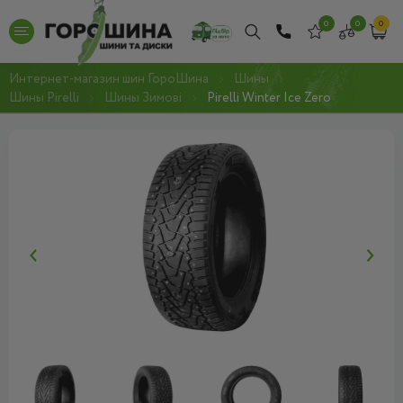
0
0
0
Интернет-магазин шин ГороШина
Шины
Шины Pirelli
Шины Зимові
Pirelli Winter Ice Zero