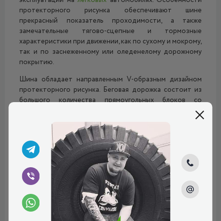
эксплуатации на
легковых
автомобилях. Особенности
протекторного рисунка обеспечивают шине
прекрасный показатель проходимости, а также
замечательные тягово-сцепные и тормозные
характеристики при движении, как по сухому и мокрому,
так и по заснеженному или оледенелому дорожному
покрытию.
Шина обладает направленным V-образным дизайном
протекторного рисунка. Беговая дорожка состоит из
большого количества прямоугольных блоков со
множественными острыми углами. Между собой все эти
блоки разделены диагональными канавками. Такая
конструкция, во-первых, гарантирует стабильную
курсовую устойчивость при движении, а, во-вторых,
создаёт максимально большое контактное пятно
между шиной и дорогой. Множественные канавки
играют роль острых зацепных кромок. Они
«вгрызаются» в дорожное покрытие, обеспечивая
превосходные тягово-сцепные и тормозные
характеристики при движении, как по сухому и мокрому,
так и оп заснеженному или оледенелому дорожному