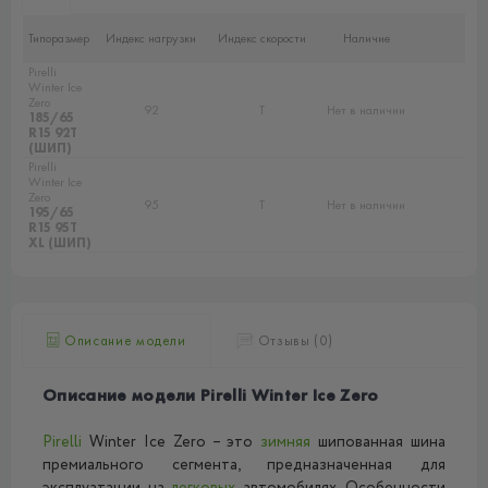
Типоразмер
Индекс нагрузки
Индекс скорости
Наличие
Pirelli
Winter Ice
Zero
92
T
Нет в наличии
185/65
R15 92T
(ШИП)
Pirelli
Winter Ice
Zero
95
T
Нет в наличии
195/65
R15 95T
XL (ШИП)
Описание модели
Отзывы (0)
Описание модели Pirelli Winter Ice Zero
Pirelli
Winter Ice Zero – это
зимняя
шипованная шина
премиального сегмента, предназначенная для