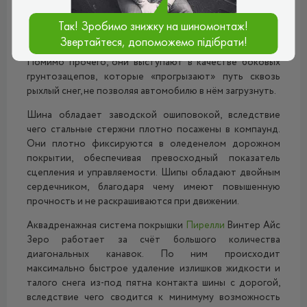
покрытию. В плечевых зонах находятся прямоугольные
блоки повышенной жёсткости, которые отвечают за
Так! Зробимо знижку на шиномонтаж!
стабильность сцепления с дорогой при
Звертайтеся, допоможемо підібрати!
маневрировании и прохождении сложных поворотов.
Помимо прочего, они выступают в качестве боковых
грунтозацепов, которые «прогрызают» путь сквозь
рыхлый снег, не позволяя автомобилю в нём загрузнуть.
Шина обладает заводской ошиповокой, вследствие
чего стальные стержни плотно посажены в компаунд.
Они плотно фиксируются в оледенелом дорожном
покрытии, обеспечивая превосходный показатель
сцепления и управляемости. Шипы обладают двойным
сердечником, благодаря чему имеют повышенную
прочность и не раскрашиваются при движении.
Аквадренажная система покрышки
Пирелли
Винтер Айс
Зеро работает за счёт большого количества
диагональных канавок. По ним происходит
максимально быстрое удаление излишков жидкости и
талого снега из-под пятна контакта шины с дорогой,
вследствие чего сводится к минимуму возможность