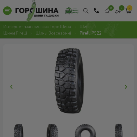
0
0
0
Интернет-магазин шин ГороШина
Шины
Шины Pirelli
Шины Всесезонні
Pirelli PS22