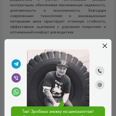
эксплуатации, обеспечивая максимальную надежность,
долговечность и экономичность. Благодаря
современным технологиям и инновационным
материалам шина гарантирует отличную стойкость,
эффективное сцепление с дорожным покрытием и
оптимальный комфорт для водителя.
Протекторный рисунок модели имеет глубокие
продольные канавки, эффективно отводящие воду,
минимизируя риск аквапланирования и обеспечивая
стабильность даже в сложных погодных условиях.
Специально разработанный состав резиновой смеси
повышает износостойкость шины, что позволяет ей
выдерживать большие нагрузки и значительные пробеги
без потери ключевых характеристик.
Конструкция каркаса покрышки разработана таким
образом, чтобы равномерно распределять нагрузку, что
способствует уменьшению неравномерного износа
протектора и соответственно продлению срока
службы шины. Это особенно важно для транспортных
Так! Зробимо знижку на шиномонтаж!
компаний, стремящихся свести к минимуму