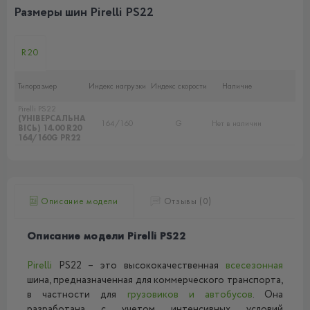
Размеры шин Pirelli PS22
R20
Типоразмер
Индекс нагрузки
Индекс скорости
Наличие
Pirelli PS22
(УНІВЕРСАЛЬНА
164/160
G
Нет в наличии
ВІСЬ) 14.00 R20
164/160G PR22
Описание модели
Отзывы (0)
Описание модели Pirelli PS22
Pirelli
PS22 – это высококачественная
всесезонная
шина, предназначенная для коммерческого транспорта,
в частности для
грузовиков и автобусов
. Она
разработана с учетом интенсивных условий