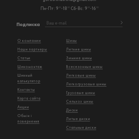
Пн-Пт: 9
-18
Сб-Вс: 9
-16
00
00
00
00
Подписка
О компании
Шины
Наши партнеры
Летние шины
Статьи
Зимние шины
Шиномонтаж
Всесезонные шины
Шинный
Легковые шины
калькулятор
Легкогрузовые шины
Контакты
Грузовые шины
Карта сайта
Сельхоз шины
Акции
Диски
Обмін і
Литые диски
повернення
Стальные диски