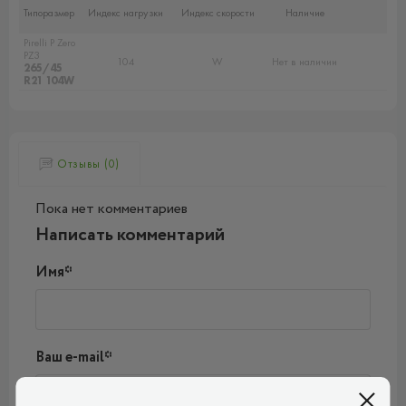
Типоразмер
Индекс нагрузки
Индекс скорости
Наличие
Pirelli P Zero
PZ3
104
W
Нет в наличии
265/45
R21 104W
Отзывы (0)
Пока нет комментариев
Написать комментарий
Имя*
Ваш e-mail*