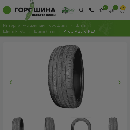
0
0
0
Интернет-магазин шин ГороШина
Шины
Шины Pirelli
Шины Літні
Pirelli P Zero PZ3