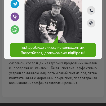
формы. Благодаря этому ребру сохраняется курсовая
устойчивость автомобиля при езде.
По обе стороны от центрального ребра покрышки
Нортек
ВТ-580 расположены два ряда протекторных
шашечек изогнутой формы. Эти элементы создают
дополнительные кромки зацепления, усиливающие
сцепление с заснеженным и оледенелым дорожным
покрытием. Помимо этого, это минимизирует
Так! Зробимо знижку на шиномонтаж!
возможность возникновения эффекта
Звертайтеся, допоможемо підібрати!
проскальзывания и сокращает тормозной путь. Данная
модель также обладает отличной аквадренажной
системой, состоящей из глубоких продольных каналов
и поперечных канавок. Такая система эффективно
устраняет лишнюю жидкость и талый снег из-под пятна
контакта шины с дорожным покрытием, предотвращая
возникновение эффекта аквапланирования.