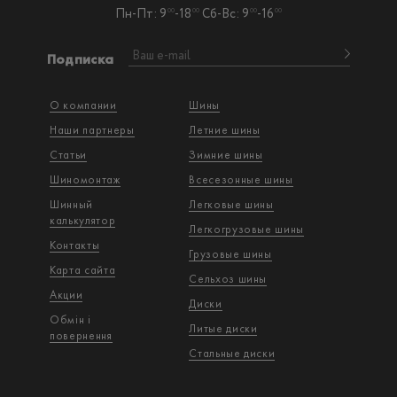
Пн-Пт: 9
-18
Сб-Вс: 9
-16
00
00
00
00
Подписка
О компании
Шины
Наши партнеры
Летние шины
Статьи
Зимние шины
Шиномонтаж
Всесезонные шины
Шинный
Легковые шины
калькулятор
Легкогрузовые шины
Контакты
Грузовые шины
Карта сайта
Сельхоз шины
Акции
Диски
Обмін і
Литые диски
повернення
Стальные диски