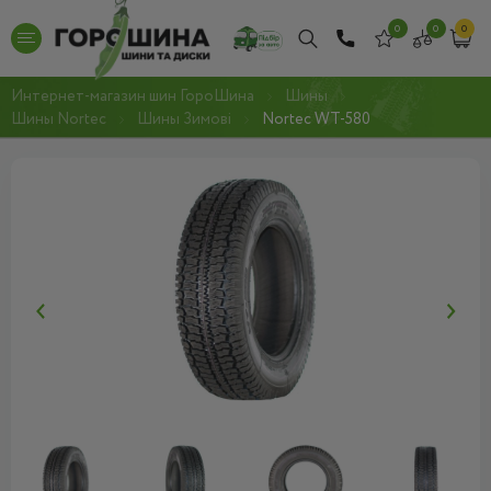
0
0
0
Интернет-магазин шин ГороШина
Шины
Шины Nortec
Шины Зимові
Nortec WT-580