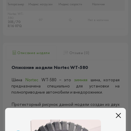
Типоразмер
Индекс нагрузки
Индекс скорости
Наличие
Nortec WT-
580
97
Q
Нет в наличии
205/70
R16 97Q
Описание модели
Отзывы (0)
Описание модели Nortec WT-580
Шина
Nortec
WT-580 – это
зимняя
шина, которая
предназначена специально для установки на
полноприводные автомобили и внедорожники.
Протекторный рисунок данной модели создан из двух
продольных рядов шашечек в центральной части и
грунтозацепов, которые расположены на боковых
сторонах шины. В самом центре находится ребро,
состоящее из элементов неправильной многоугольной