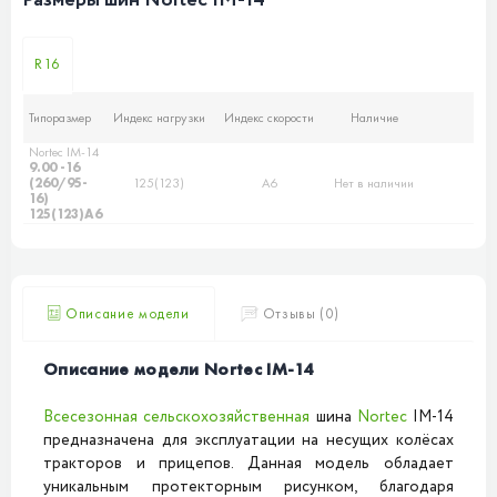
Размеры шин Nortec IM-14
R16
Типоразмер
Индекс нагрузки
Индекс скорости
Наличие
Nortec IM-14
9.00 -16
(260/95-
125(123)
A6
Нет в наличии
16)
125(123)A6
Описание модели
Отзывы (0)
Описание модели Nortec IM-14
Всесезонная
сельскохозяйственная
шина
Nortec
IM-14
предназначена для эксплуатации на несущих колёсах
тракторов и прицепов. Данная модель обладает
уникальным протекторным рисунком, благодаря