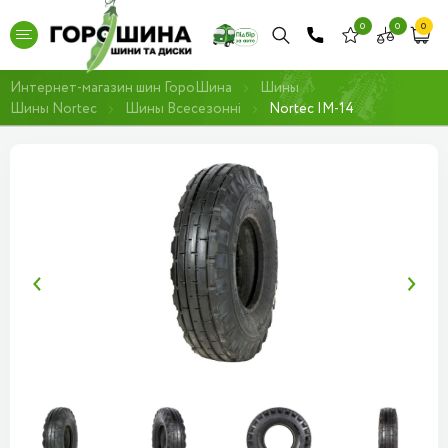
0
0
0
Интернет-магазин шин ГороШина
Шины
Шины Nortec
Шины Всесезонні
Nortec IM-14