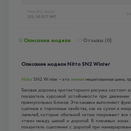
Nitto SN2 Winter
9
215/65 R17 99T
Описание модели
Отзывы (0)
Описание модели Nitto SN2 Winter
Nitto
SN2 Winter – это
зимняя
нешипованная шина, п
Беговая дорожка протекторного рисунка состоит и
показатель курсовой устойчивости при движении 
прямоугольных блоков. Эти канавки выполняют функ
сцепные и тормозные свойства, как на сухом и мок
ламелей, которые обильной сетью покрывают все 
«тяги» между шиной и дорогой. В плечевых зона
показатель сцепления с дорогой при маневрирова