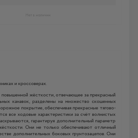
Нет в наличии
никах и кроссоверах.
о повышенной жёсткости, отвечающее за прекрасный
льных канавок, разделены на множество скошенных
дорожное покрытие, обеспечивая прекрасные тягово-
ются все ходовые характеристики за счёт волнистых
аскрываются, гарантируя дополнительный параметр
жёсткости. Они не только обеспечивают отличный
естве дополнительных боковых грунтозацепов. Они