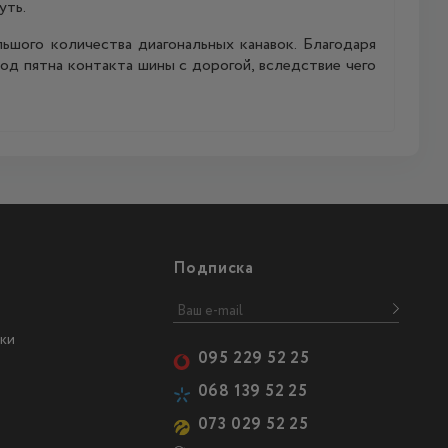
уть.
шого количества диагональных канавок. Благодаря
д пятна контакта шины с дорогой, вследствие чего
Подписка
ки
095 229 52 25
068 139 52 25
073 029 52 25