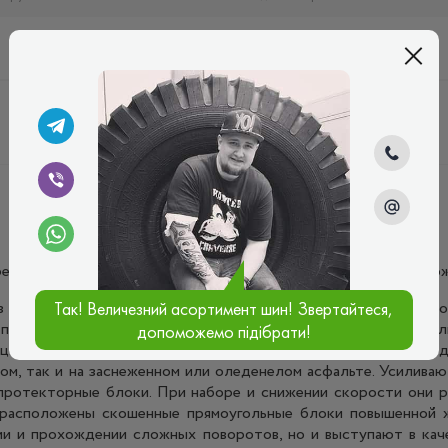
9
T
редназначенная для эксплуатации на полноприводных внедорож
з трёх продольных рёбер. В самом центре расположено ребр
Так! Величезний асортимент шин! Звертайтеся,
по прямой дороге. Два других ребра, при помощи диагона
допоможемо підібрати!
цию острых кромок зацепления. Они глубоко «вгрызаются» в 
ром, так и на заснеженном или оледенелом асфальте. Усилива
протекторные блоки. При наборе и снижении скорости они р
х расположены скошенные прямоугольные блоки повышенной 
нии и прохождении сложных поворотов, но и выступают в кач