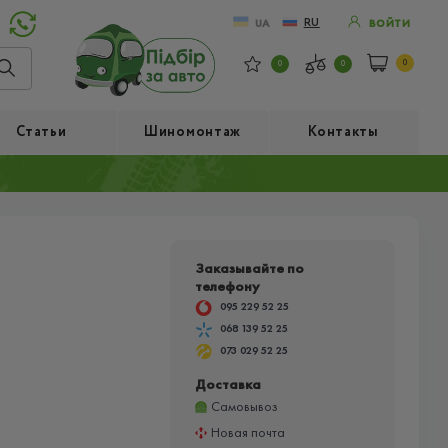
RU
UA
ВОЙТИ
0
0
0
Статьи
Шиномонтаж
Контакты
Заказывайте по
телефону
095 229 52 25
068 139 52 25
073 029 52 25
Доставка
Самовывоз
Новая почта