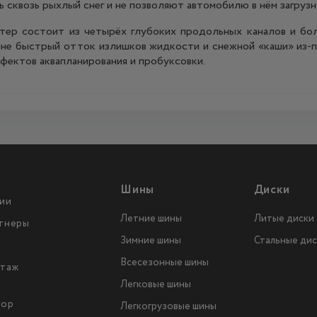
сквозь рыхлый снег и не позволяют автомобилю в нём загрузн
ер состоит из четырёх глубоких продольных каналов и боль
не быстрый отток излишков жидкости и снежной «каши» из-по
фектов аквапланирования и пробуксовки.
Шины
Диски
ии
Летние шины
Литые диски
тнеры
Зимние шины
Стальные дис
Всесезонные шины
таж
Легковые шины
тор
Легкогрузовые шины