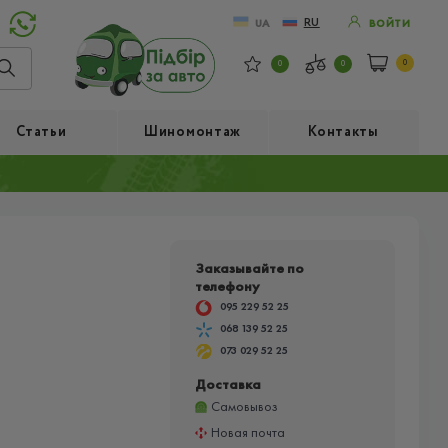
RU
UA
ВОЙТИ
0
0
0
Статьи
Шиномонтаж
Контакты
Заказывайте по
телефону
095 229 52 25
068 139 52 25
073 029 52 25
Доставка
Самовывоз
Новая почта