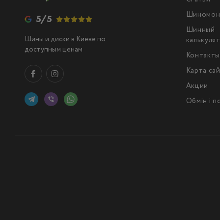
Шиномон
5/5
Шинный
Шины и диски в Киеве по
калькуля
доступным ценам
Контакт
Карта са
Акции
Обмін і 