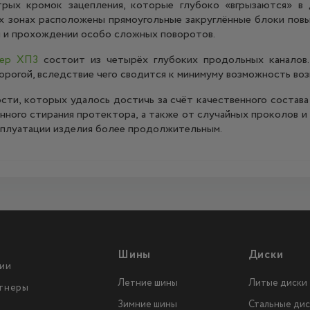
ых кромок зацепления, которые глубоко «вгрызаются» в 
ых зонах расположены прямоугольные закруглённые блоки по
и и прохождении особо сложных поворотов.
сер ХП3
состоит из четырёх глубоких продольных каналов
орогой, вследствие чего сводится к минимуму возможность воз
ти, которых удалось достичь за счёт качественного состава 
ного стирания протектора, а также от случайных проколов и 
ксплуатации изделия более продолжительным.
Шины
Диски
ии
Летние шины
Литые диски
тнеры
Зимние шины
Стальные дис