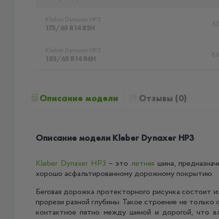
Kleber Dynaxer HP3
8
175/65 R14 82H
Kleber Dynaxer HP3
8
185/65 R14 86H
Описание модели
Отзывы (0)
Описание модели Kleber Dynaxer HP3
Kleber Dynaxer HP3
– это
летняя
шина, предназнач
хорошо асфальтированному дорожному покрытию.
Беговая дорожка протекторного рисунка состоит и
прорези разной глубины. Такое строение не только
контактное пятно между шиной и дорогой, что вл