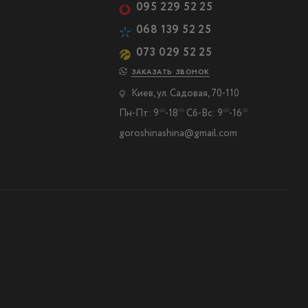
095 229 52 25
068 139 52 25
073 029 52 25
ЗАКАЗАТЬ ЗВОНОК
Киев, ул. Садовая, 70-110
Пн-Пт: 9
-18
Сб-Вс: 9
-16
00
00
00
00
goroshinashina@gmail.com