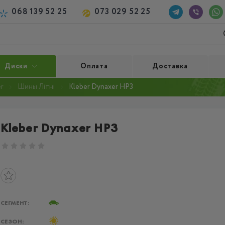
068 139 52 25
073 029 52 25
Диски
Оплата
Доставка
r
Шины Літні
Kleber Dynaxer HP3
Kleber Dynaxer HP3
СЕГМЕНТ:
СЕЗОН: