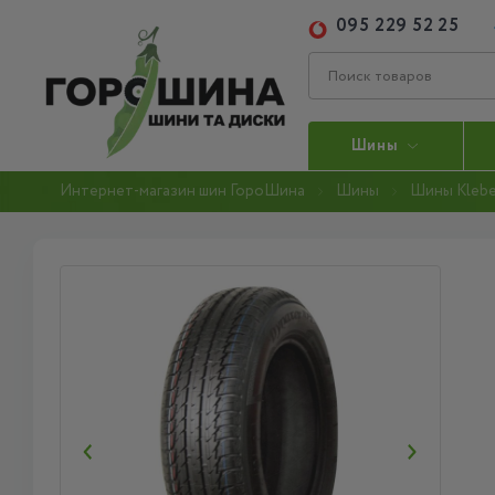
095 229 52 25
Шины
Интернет-магазин шин ГороШина
Шины
Шины Klebe