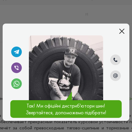
2
H
6
H
енная для эксплуатации на малотоннажных грузовиках и
микр
Так! Ми офіційні дистриб'ютори шин!
Звертайтеся, допоможемо підібрати!
з трёх продольных рёбер повышенной жёсткости, на которые
 обеспечивает прекрасный показатель курсовой устойчивости п
ечёт за собой превосходные тягово-сцепные и тормозные св