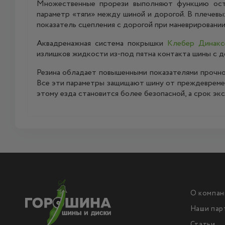
Множественные прорези выполняют функцию остр
параметр «тяги» между шиной и дорогой. В плечев
показатель сцепления с дорогой при маневрировани
Аквадренажная система покрышки
Клебер Динак
излишков жидкости из-под пятна контакта шины с д
Резина обладает повышенными показателями прочнос
Все эти параметры защищают шину от преждевремен
этому езда становится более безопасной, а срок э
О компан
Наши пар
Статьи