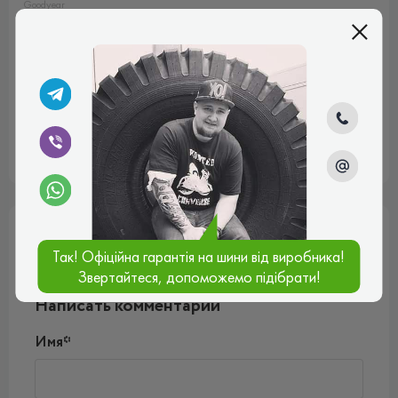
Goodyear
Eagle F1
Asymmetric
99
Y
Нет в наличии
5
245/45
R17 99Y
Goodyear
Eagle F1
Asymmetric
5
106
H
Нет в наличии
245/55
R17 106H
XL
Отзывы (0)
Так! Офіційна гарантія на шини від виробника!
Звертайтеся, допоможемо підібрати!
Пока нет комментариев
Написать комментарий
Имя*