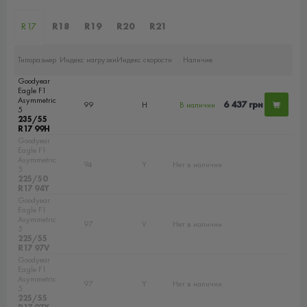
R17
R18
R19
R20
R21
Типоразмер
Индекс нагрузки
Индекс скорости
Наличие
Goodyear
Eagle F1
Asymmetric
6 437 грн
99
H
В наличии
5
235/55
R17 99H
Goodyear
Eagle F1
Asymmetric
94
Y
Нет в наличии
5
225/50
R17 94Y
Goodyear
Eagle F1
Asymmetric
97
V
Нет в наличии
5
225/55
R17 97V
Goodyear
Eagle F1
Asymmetric
97
Y
Нет в наличии
5
225/55