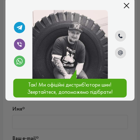
Іван
Дуже міцні швидкісні шини. По шуму зауважень немає –
покришки тихі, на швидкості добре поводяться, не
втрачається управління навіть на дуже мокрій дорозі. На
цій гумі машину не заносить на поворотах, чудова
керованість. Вигідно їх купувати, тому що
зносостійкість у них тривала. Два сезони відкатався на
них, а протектор майже як новий.
Рейтинг:
(5.0)
16.04.2025, 17:24
Так! Ми офіційні дистриб'ютори шин!
Звертайтеся, допоможемо підібрати!
Написать комментарий
Имя*
Ваш e-mail*