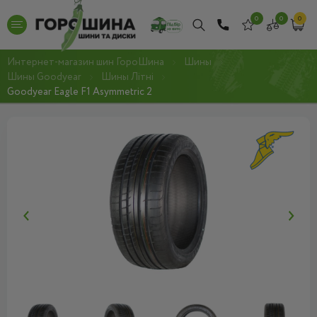
0
0
0
Интернет-магазин шин ГороШина
Шины
Шины Goodyear
Шины Літні
Goodyear Eagle F1 Asymmetric 2