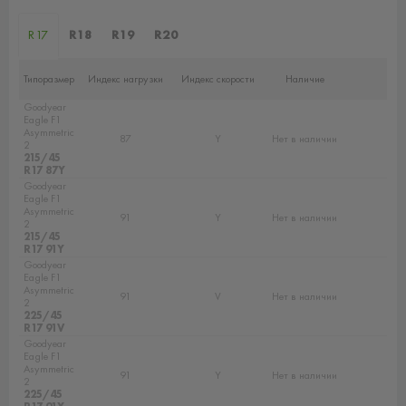
R17
R18
R19
R20
Типоразмер
Индекс нагрузки
Индекс скорости
Наличие
Goodyear
Eagle F1
Asymmetric
87
Y
Нет в наличии
2
215/45
R17 87Y
Goodyear
Eagle F1
Asymmetric
91
Y
Нет в наличии
2
215/45
R17 91Y
Goodyear
Eagle F1
Asymmetric
91
V
Нет в наличии
2
225/45
R17 91V
Goodyear
Eagle F1
Asymmetric
91
Y
Нет в наличии
2
225/45