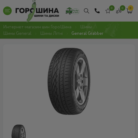
0
0
0
Интернет-магазин шин ГороШина
Шины
Шины General
Шины Літні
General Grabber