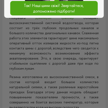
руля. Эти параметры являются крайне важными, так как
Так! Наші шини свіжі! Звертайтеся,
шина эксплуатируется при езде на высоких скоростях.
допоможемо підібрати!
Покрышка
Дженерал Граббер
обладает
высококачественной системой водоотвода, которая
состоит из трёх глубоких продольных каналов и
большого количества диагональных канавок. Слаженная
работа этих элементов гарантирует шине максимально
оперативный отток излишков жидкости из-под пятна
контакта шины с дорогой, вследствие чего сводится к
минимуму возможность возникновения эффекта
аквапланирования. Это, в свою очередь, гарантирует
стабильное сцепление с дорогой даже при езде по
глубоким лужам.
Резина изготовлена из высококачественной смеси, в
состав которой входит большое количество
натуральной силики, а также различные жаростойкие
присадки. Благодаря этому данная модель обладает
повышенными показателями прочности, а также
совершенно не боится высоких температур, которые
выделяются при езде на высоких скоростях.