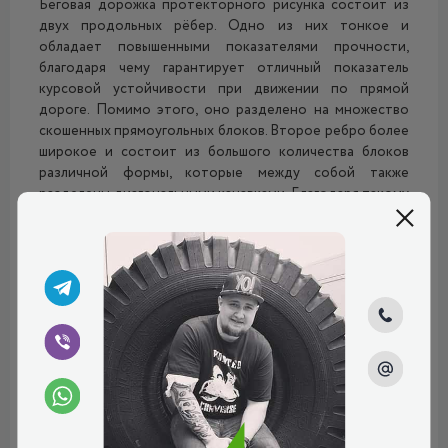
Беговая дорожка протекторного рисунка состоит из
двух продольных рёбер. Одно из них тонкое и
обладает повышенными показателями прочности,
благодаря чему гарантирует отличный показатель
курсовой устойчивости при движении по прямой
дороге. Помимо этого, оно разделено на множество
скошенных прямоугольных блоков. Второе ребро более
широкое и состоит из большого количества блоков
различной формы, которые между собой также
разделены диагональными канавками. Благодаря такому
строению формируется большое количество острых
кромок зацепления, которые вгрызаются в дорожное
покрытие и обеспечивают прекрасные ходовые
характеристики, как на сухом, так и на мокром
дорожном покрытии. В плечевых зонах находятся
прямоугольные блоки повышенной жёсткости с
закруглёнными краями. Они, во-первых, гарантируют
отличный показатель сцепления с дорогой при
маневрировании и прохождении особо сложных
поворотов, а, во-вторых, обеспечивают замечательный
показатель управляемости, так как шина максимально
быстро реагирует на малейшие изменения в положении