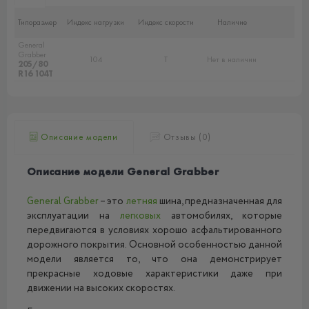
Типоразмер
Индекс нагрузки
Индекс скорости
Наличие
General
Grabber
104
T
Нет в наличии
205/80
R16 104T
Описание модели
Отзывы (0)
Описание модели General Grabber
General Grabber
– это
летняя
шина, предназначенная для
эксплуатации на
легковых
автомобилях, которые
передвигаются в условиях хорошо асфальтированного
дорожного покрытия. Основной особенностью данной
модели является то, что она демонстрирует
прекрасные ходовые характеристики даже при
движении на высоких скоростях.