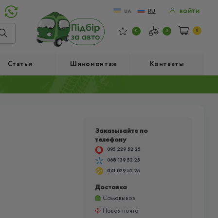
RU
UA
ВОЙТИ
0
0
0
Статьи
Шиномонтаж
Контакты
Заказывайте по
телефону
095 229 52 25
068 139 52 25
073 029 52 25
Доставка
Самовывоз
Новая почта