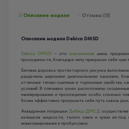
Описание модели
Отзывы (0)
Описание модели Debica DMSD
Debica DMSD
– это
всесезонная
шина, предназн
проходимости, благодаря чему прекрасно себя чувс
Беговая дорожка протекторного рисунка выполнена
разделены широкими диагональными каналами, бл
отличные тягово-сцепные и тормозные свойства, к
условий. В плечевых зонах расположены скошенные
маневрировании и прохождении особо сложных пов
более эффективно прогрызать себе путь сквозь рыхлы
Аквадренаж покрышки
Дебица ДМСД
осуществляет
излишков жидкости, талого снега и грязи из-под
аквапланирования и пробуксовки.