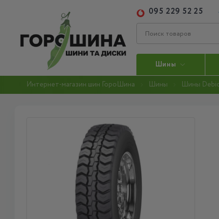
095 229 52 25
Шины
Интернет-магазин шин ГороШина
Шины
Шины Debi