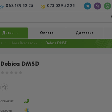
068 139 52 25
073 029 52 25
Диски
Оплата
Доставка
ca
Шины Всесезонні
Debica DMSD
Debica DMSD
СЕГМЕНТ:
СЕЗОН: