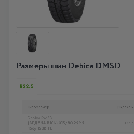
Размеры шин Debica DMSD
R22.5
Типоразмер
Индекс н
Debica DMSD
(ВЕДУЧА ВІСЬ) 315/80 R22.5
156/
156/150K TL