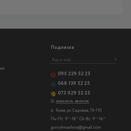
Подписка
ки
095 229 52 25
068 139 52 25
073 029 52 25
ЗАКАЗАТЬ ЗВОНОК
Киев, ул. Садовая, 70-110
Пн-Пт: 9
-18
Сб-Вс: 9
-16
00
00
00
00
goroshinashina@gmail.com