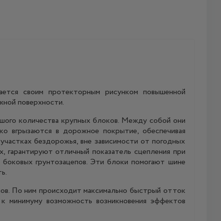
ается своим протекторным рисунком повышенной
жной поверхности.
ьшого количества крупных блоков. Между собой они
ко вгрызаются в дорожное покрытие, обеспечивая
участках бездорожья, вне зависимости от погодных
х, гарантируют отличный показатель сцепления при
 боковых грунтозацепов. Эти блоки помогают шине
ь.
лов. По ним происходит максимально быстрый отток
я к минимуму возможность возникновения эффектов