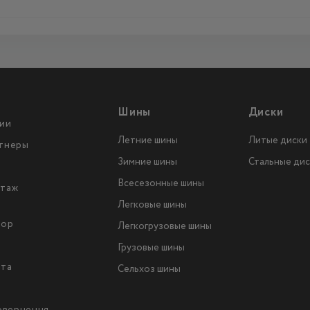
Шины
Диски
ии
Летние шины
Литые диски
тнеры
Зимние шины
Стальные дис
Всесезонные шины
таж
Легковые шины
тор
Легкогрузовые шины
ы
Грузовые шины
йта
Сельхоз шины