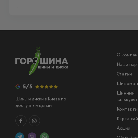
О компан
Наши пар
Статьи
Шиномон
5/5
Шинный
Шины и диски в Киеве по
калькуля
доступным ценам
Контакт
Карта са
Акции