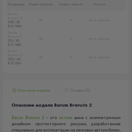
Типоразмер
Индекс нагрузки
Индекс скорости
Наличие
Barum
Bravuris 2
94
H
Нет в наличии
205/65
R15 94H
Barum
Bravuris 2
96
H
Нет в наличии
215/65
R15 96H
Barum
Bravuris 2
96
V
Нет в наличии
225/60
R15 96V
Описание модели
Отзывы (0)
Описание модели Barum Bravuris 2
Barum Bravuris 2
– это
летняя
шина с асимметричным
дизайном протекторного рисунка, разработанная
специально для эксплуатации на легковых автомобилях,