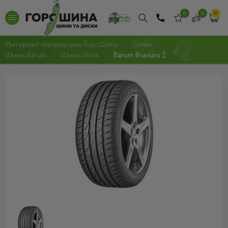
0
0
0
Интернет-магазин шин ГороШина
Шины
Шины Barum
Шины Літні
Barum Bravuris 2