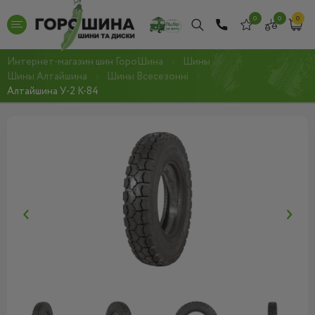
0
0
0
Интернет-магазин шин ГороШина
Шины
Шины Алтайшина
Шины Всесезонні
Алтайшина У-2 К-84