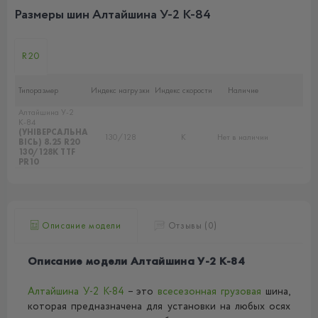
Размеры шин Алтайшина У-2 К-84
R20
Типоразмер
Индекс нагрузки
Индекс скорости
Наличие
Алтайшина У-2
К-84
(УНІВЕРСАЛЬНА
130/128
K
Нет в наличии
ВІСЬ) 8.25 R20
130/128K TTF
PR10
Описание модели
Отзывы (0)
Описание модели Алтайшина У-2 К-84
Алтайшина У-2 К-84
– это
всесезонная
грузовая
шина,
которая предназначена для установки на любых осях