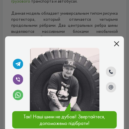
грузового
транспорта и автобусах.
Данная модель обладает универсальным типом рисунка
протектора, который отличается четырьмя
продольными рёбрами. Два центральных ребра шины
выделяются массивными блоками необычной
геометрической конструкции, расположенными на
небольшом расстоянии друг от друга. Такое
расположение протекторных блоков обеспечивает
множество острых углов, которые выступают в роли
зацепных кромок, что позволяет существенно
увеличить тягово-сцепные свойства на заснеженной и
оледенелой дороге.
Плечевые зоны покрышки
Алтайшина У-2 К-84
не такие
широкие, как центральные рёбра, а шаг между ними
гораздо больше. Это обеспечивает низкий тормозной
путь, а также надёжную устойчивость при прохождении
сложных поворотов.
Так! Наші шини не дубові! Звертайтеся,
Аквадренажная система данной модели эффективно
допоможемо підібрати!
справляется с лишней жидкостью, грязью и талым