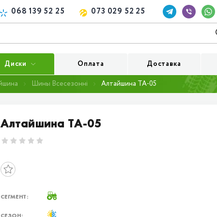
068 139 52 25
073 029 52 25
Диски
Оплата
Доставка
йшина
Шины Всесезонні
Алтайшина TA-05
Алтайшина TA-05
СЕГМЕНТ:
СЕЗОН: