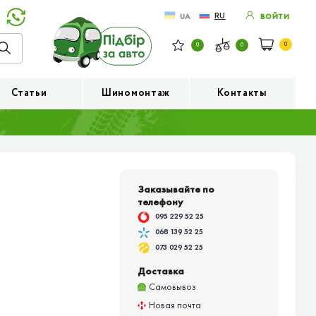
RU
UA
ВОЙТИ
0
0
0
Статьи
Шиномонтаж
Контакты
Заказывайте по
телефону
095 229 52 25
068 139 52 25
073 029 52 25
Доставка
Самовывоз
Новая почта