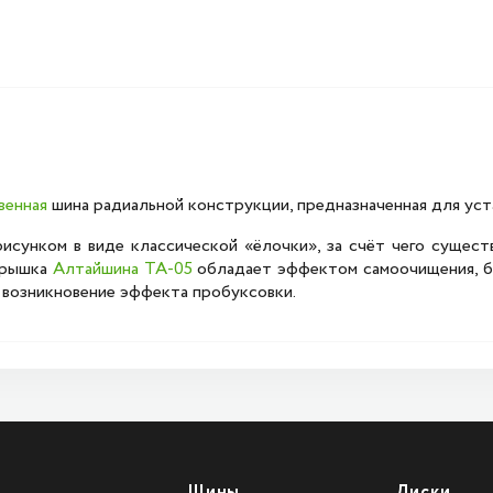
венная
шина радиальной конструкции, предназначенная для уст
сунком в виде классической «ёлочки», за счёт чего сущест
крышка
Алтайшина ТА-05
обладает эффектом самоочищения, бл
 возникновение эффекта пробуксовки.
Шины
Диски