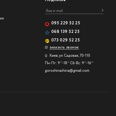
ки
095 229 52 25
068 139 52 25
073 029 52 25
ЗАКАЗАТЬ ЗВОНОК
Киев, ул. Садовая, 70-110
Пн-Пт: 9
-18
Сб-Вс: 9
-16
00
00
00
00
goroshinashina@gmail.com