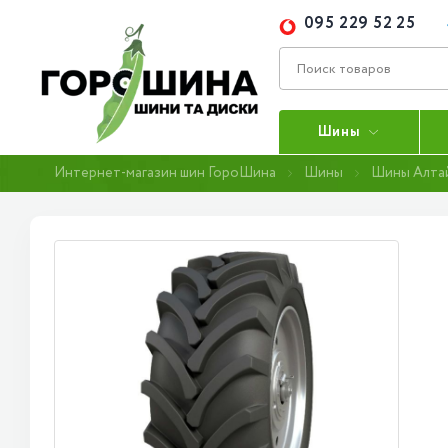
095 229 52 25
Шины
Интернет-магазин шин ГороШина
Шины
Шины Алта