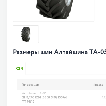
Размеры шин Алтайшина TA-0
R24
Типоразмер
Индекс н
Алтайшина TA-05
21.3/70 R24 (530R610) 155A6
15
TT PR12