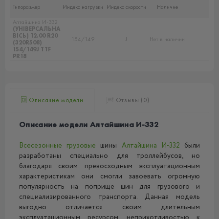
Типоразмер
Индекс нагрузки
Индекс скорости
Наличие
Алтайшина И-332
(УНІВЕРСАЛЬНА
ВІСЬ) 12.00 R20
154/149
J
Нет в наличии
(320R508)
154/149J TTF
PR18
Описание модели
Отзывы (0)
Описание модели Алтайшина И-332
Всесезонные
грузовые
шины
Алтайшина И-332
были
разработаны специально для троллейбусов, но
благодаря своим превосходным эксплуатационным
характеристикам они смогли завоевать огромную
популярность на поприще шин для грузового и
специализированного транспорта. Данная модель
выгодно отличается своим длительным
эксплуатационным ресурсом, неприхотливостью к