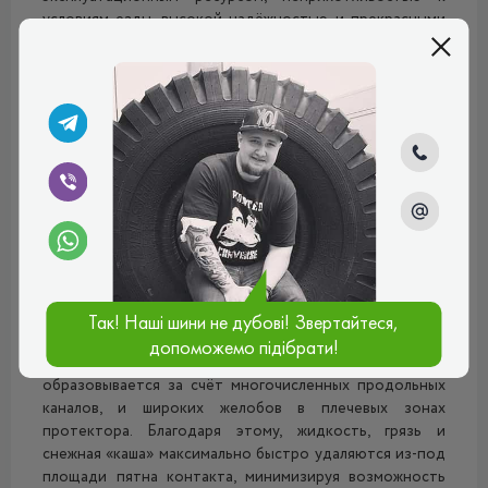
условиям езды, высокой надёжностью и прекрасными
тяговыми и сцепными свойствами на разных типах
дорожного покрытия.
Протектор имеет симметричный направленный
рисунок, что обеспечивает равномерное
распределение веса техники и перевозимого груза по
всей площади пятна контакта. Подобное
распределение позволило увеличить индекс
максимальной нагрузки и предотвратить
неравномерный износ шины. Центральные блоки
протектора расположены «ёлочкой», что обеспечивает
высокие тягово-сцепные свойства и надёжную
курсовую устойчивость при езде.
Так! Наші шини не дубові! Звертайтеся,
допоможемо підібрати!
Аквадренажная система покрышки
Алтайшина И-332
образовывается за счёт многочисленных продольных
каналов, и широких желобов в плечевых зонах
протектора. Благодаря этому, жидкость, грязь и
снежная «каша» максимально быстро удаляются из-под
площади пятна контакта, минимизируя возможность