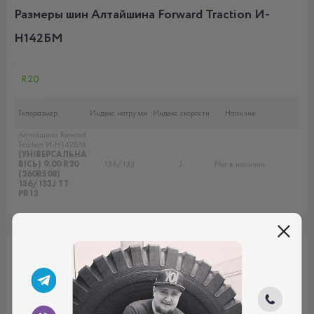
Размеры шин Алтайшина Forward Traction И-
Н142БМ
R20
Типоразмер
Индекс нагрузки
Индекс скорости
Наличие
Алтайшина Forward
Traction И-Н142БМ
(УНІВЕРСАЛЬНА
ВІСЬ) 9.00 R20
136/133
J
Нет в наличии
(260R508)
136/133J TT
PR12
Описание модели
Отзывы (0)
Описание модели Алтайшина Forward Traction
И-Н142БМ