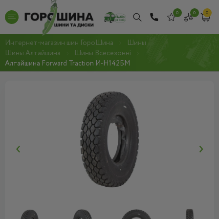
0
0
0
Интернет-магазин шин ГороШина
Шины
Шины Алтайшина
Шины Всесезонні
Алтайшина Forward Traction И-Н142БМ