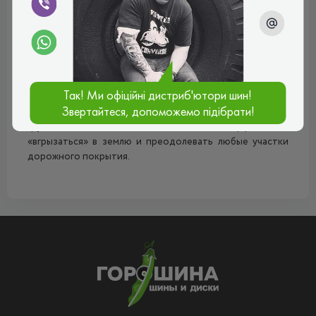
Всесезонная
грузовая
шина
Алтайшина И-Н142 БМ
предназначена для установки на
грузовые
автомобили
и езды при любых погодных условиях.
Протектор покрышки
Алтайшина И-Н142 БМ
имеет
Так! Ми офіційні дистриб'ютори шин!
универсальный ромбовидный рисунок, оснащённый
Звертайтеся, допоможемо підібрати!
высокими блоками и ярко выраженными
грунтозацепами, позволяющими эффективно
«вгрызаться» в землю и преодолевать любые участки
дорожного покрытия.