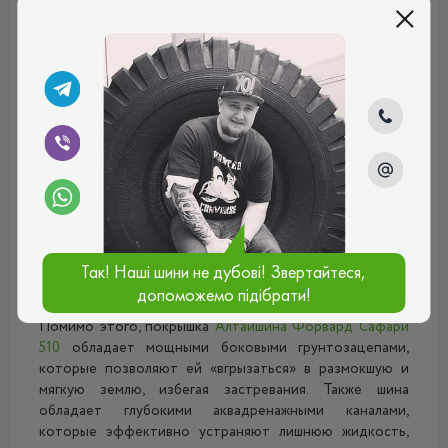
Протекторный рисунок данной модели сложен из
направленных со стороны боковин к центру элементов.
Такое строение обеспечивает прекрасные тягово-
сцепные характеристики и максимальную устойчивость
при совершении поворотов. Помимо этого, протектор
данной модели обладает большим количеством
широких поперечных канавок, которые существенно
повышают сцепные свойства при езде в полном
бездорожье, а также на каменистых поверхностях.
Каждая из таких поперечных канавок имеет разные углы
наклона граней, что позволяет им быстро очищаться от
налипшей грязи, тем самым повышая проходимость и
Так! Наші шини не дубові! Звертайтеся,
устраняя возможность возникновения эффекта
пробуксовки.
допоможемо підібрати!
Помимо этого, покрышка
Алтайшина Форвард Сафари
510
обладает мощными боковыми грунтозацепами,
которые позволяют ей «вгрызаться» в размокшую и
мягкую землю, избегая застревания. Также шина
обладает глубокими аквадренажными каналами,
которые эффективно устраняют лишнюю жидкость,