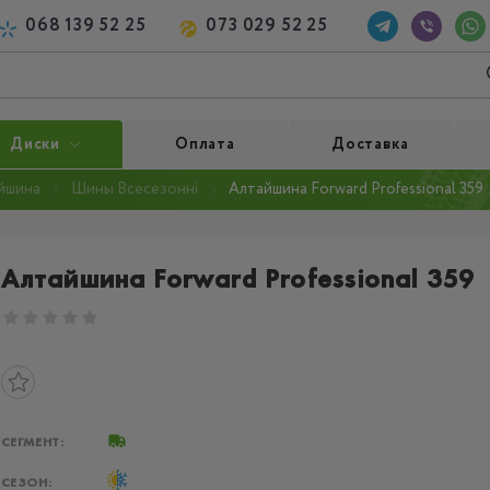
068 139 52 25
073 029 52 25
Диски
Оплата
Доставка
йшина
Шины Всесезонні
Алтайшина Forward Professional 359
Алтайшина Forward Professional 359
СЕГМЕНТ:
СЕЗОН: