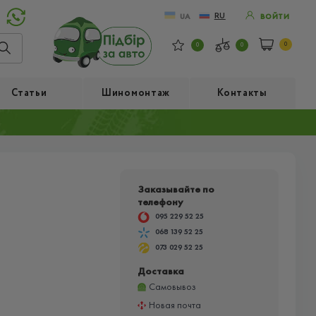
RU
UA
ВОЙТИ
0
0
0
Статьи
Шиномонтаж
Контакты
Заказывайте по
телефону
095 229 52 25
068 139 52 25
073 029 52 25
Доставка
Самовывоз
Новая почта