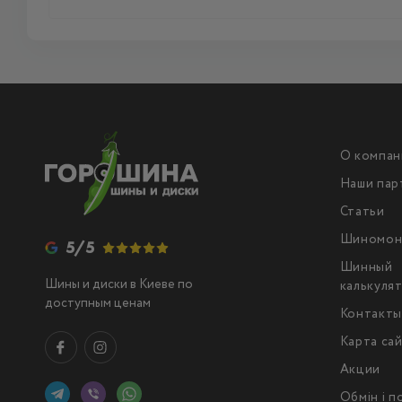
О компан
Наши пар
Статьи
Шиномон
5/5
Шинный
Шины и диски в Киеве по
калькуля
доступным ценам
Контакт
Карта са
Акции
Обмін і 