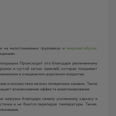
ии на малотоннажных грузовиках и
микроавтобусах
.
ждениям.
 покрышки. Происходит это благодаря увеличенному
ромок и густой сетью ламелей, которая покрывает
аснеженном и оледенелом дорожном покрытии.
ми и множеством мелких поперечных канавок. Такое
ращает возникновение эффекта аквапланирования.
 нагрузки благодаря своему усиленному каркасу и
стична и не боится перепадов температуры. Также,
льзования.