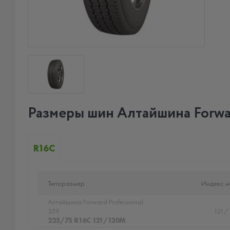
Размеры шин Алтайшина Forwar
R16C
Типоразмер
Индекс н
Алтайшина Forward Professional
359
121/
225/75 R16C 121/120M