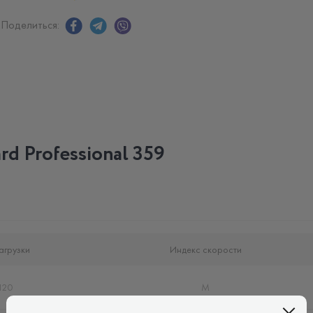
Поделиться:
d Professional 359
агрузки
Индекс скорости
120
M