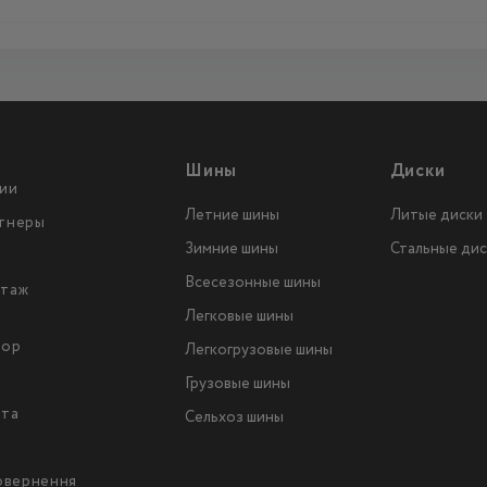
Шины
Диски
ии
Летние шины
Литые диски
тнеры
Зимние шины
Стальные дис
Всесезонные шины
таж
Легковые шины
тор
Легкогрузовые шины
ы
Грузовые шины
йта
Сельхоз шины
повернення