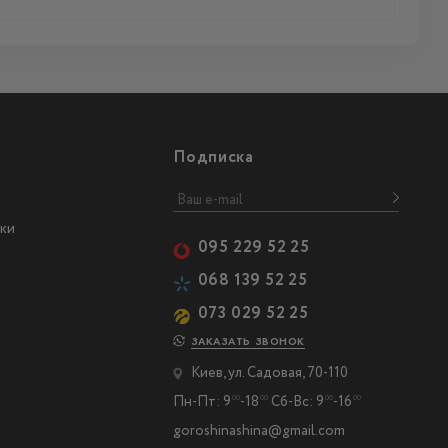
Подписка
ки
095 229 52 25
068 139 52 25
073 029 52 25
ЗАКАЗАТЬ ЗВОНОК
Киев, ул. Садовая, 70-110
Пн-Пт: 9
-18
Сб-Вс: 9
-16
00
00
00
00
goroshinashina@gmail.com