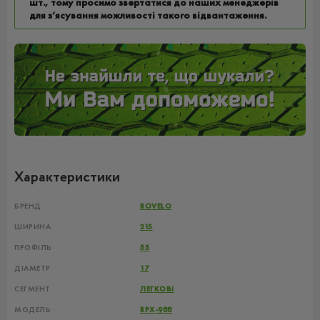
шт., тому просимо звертатися до наших менеджерів
для з’ясування можливості такого відвантаження.
Характеристики
БРЕНД
ROVELO
ШИРИНА
215
ПРОФІЛЬ
55
ДІАМЕТР
17
СЕГМЕНТ
ЛЕГКОВІ
МОДЕЛЬ
RPX-988