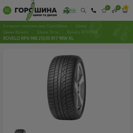
0
0
0
Інтернет-магазин шин ГороШина
Шини
Шини Rovelo
Шини Літні
Rovelo RPX-988
ROVELO RPX-988 215/55 R17 98W XL