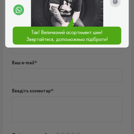
Поки немає коментарів
Написати коментар
Так! Величезний асортимент шин!
Ім'я*
Звертайтеся, допоможемо підібрати!
Ваш e-mail*
Введіть коментар*