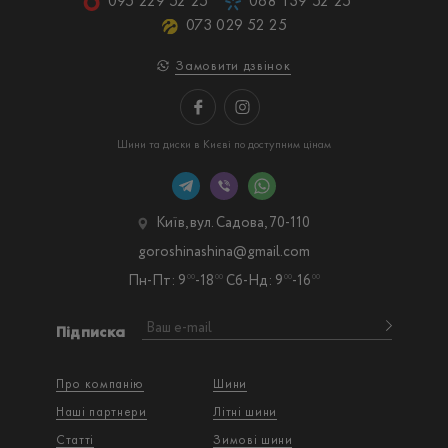
095 229 52 25
068 139 52 25
073 029 52 25
Замовити дзвінок
Шини та диски в Києві по доступним цінам
Київ, вул. Садова, 70-110
goroshinashina@gmail.com
Пн-Пт: 9
-18
Сб-Нд: 9
-16
00
00
00
00
Підписка
Про компанію
Шини
Наші партнери
Літні шини
Статті
Зимові шини