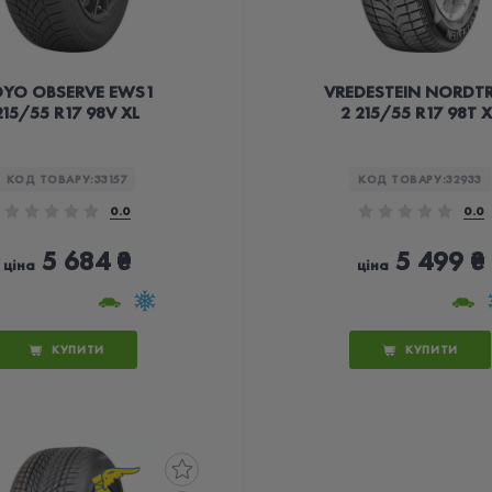
YO OBSERVE EWS1
VREDESTEIN NORDT
215/55 R17 98V XL
2 215/55 R17 98T X
КОД ТОВАРУ:
33157
КОД ТОВАРУ:
32933
0.0
0.0
5 684 ₴
5 499 ₴
ціна
ціна
КУПИТИ
КУПИТИ