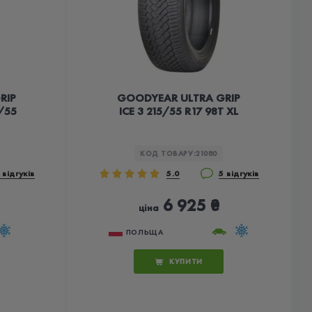
RIP
GOODYEAR ULTRA GRIP
/55
ICE 3 215/55 R17 98T XL
КОД ТОВАРУ:
21080
 відгуків
5.0
5 відгуків
6 925 ₴
ціна
ПОЛЬЩА
КУПИТИ