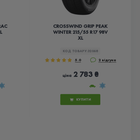
RAC
CROSSWIND GRIP PEAK
L
WINTER 215/55 R17 98V
XL
КОД ТОВАРУ:
32068
5.0
2 відгука
2 783 ₴
ціна
КУПИТИ