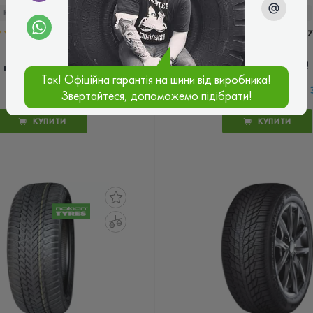
КОД ТОВАРУ:
29351
КОД ТОВАРУ:
29184
5.0
1 відгук
5.0
7
6 818 ₴
7 555 ₴
ціна
ціна
Так! Офіційна гарантія на шини від виробника!
Звертайтеся, допоможемо підібрати!
КУПИТИ
КУПИТИ