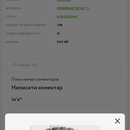
МОДЕЛЬ
PRIMEMASTER M/T I
СЕЗОН
ВСЕСЕЗОННІ
ІНДЕКС НАВАНТАЖЕННЯ
108
ІНДЕКС ШВИДКОСТІ
Q
КРАЇНА
КИТАЙ
Відгуки (0)
Поки немає коментарів
Написати коментар
Ім'я*
Ваш e-mail*