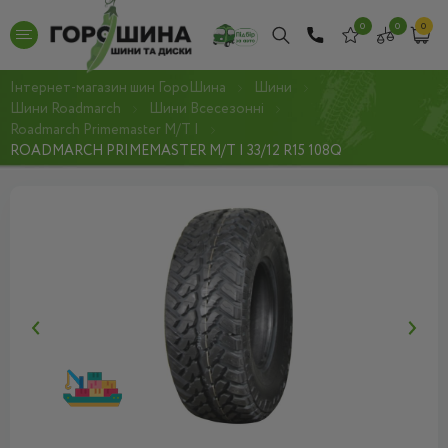
0
0
0
Інтернет-магазин шин ГороШина
Шини
Шини Roadmarch
Шини Всесезонні
Roadmarch Primemaster M/T I
ROADMARCH PRIMEMASTER M/T I 33/12 R15 108Q