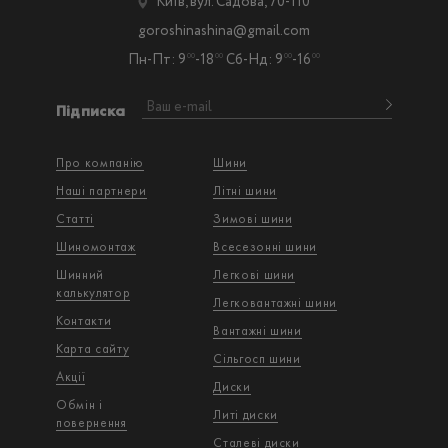
Київ, вул. Садова, 70-110
goroshinashina@gmail.com
Пн-Пт: 9
-18
Сб-Нд: 9
-16
00
00
00
00
Підписка
Про компанію
Шини
Наші партнери
Літні шини
Статті
Зимові шини
Шиномонтаж
Всесезонні шини
Шинний
Легкові шини
калькулятор
Легковантажнi шини
Контакти
Вантажнi шини
Карта сайту
Сільгосп шини
Акції
Диски
Обмін і
Литі диски
повернення
Сталеві диски