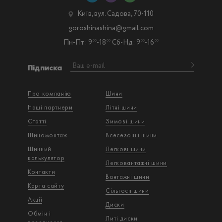
Київ, вул. Садова, 70-110
goroshinashina@gmail.com
Пн-Пт: 9
-18
Сб-Нд: 9
-16
00
00
00
00
Підписка
Про компанію
Шини
Наші партнери
Літні шини
Статті
Зимові шини
Шиномонтаж
Всесезонні шини
Шинний
Легкові шини
калькулятор
Легковантажнi шини
Контакти
Вантажнi шини
Карта сайту
Сільгосп шини
Акції
Диски
Обмін і
Литі диски