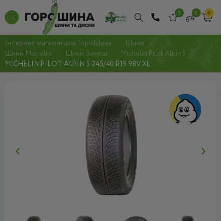
0
0
0
Інтернет-магазин шин ГороШина
Шини
Шини Michelin
Шини Зимові
Michelin Pilot Alpin 5
MICHELIN PILOT ALPIN 5 245/40 R19 98V XL