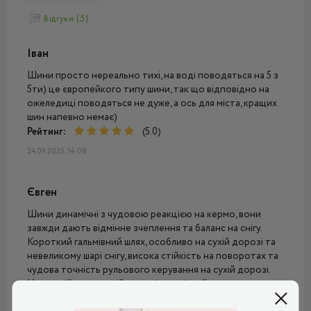
Відгуки (5)
Іван
Шини просто нереально тихі, на воді поводяться на 5 з
5ти) це європейкого типу шини, так що відповідно на
ожеледиці поводяться не дуже, а ось для міста, кращих
шин напевно немає)
Рейтинг:
(5.0)
24.09.2025, 14:08
Євген
Шини динамічні з чудовою реакцією на кермо, вони
завжди дають відмінне зчеплення та баланс на снігу.
Короткий гальмівний шлях, особливо на сухій дорозі та
невеликому шарі снігу, висока стійкість на поворотах та
чудова точність рульового керування на сухій дорозі.
На мокрій та слизькій дорозі гальмівний шлях довше, але
в нормі. Шуму немає, комфорт хороший.