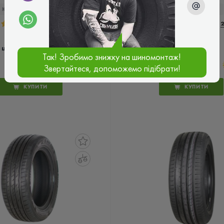
КОД ТОВАРУ:
28069
КОД ТОВАРУ:
27782
5.0
4 відгука
5.0
2
5 697 ₴
6 791 ₴
ціна
ціна
Так! Зробимо знижку на шиномонтаж!
Звертайтеся, допоможемо підібрати!
КУПИТИ
КУПИТИ