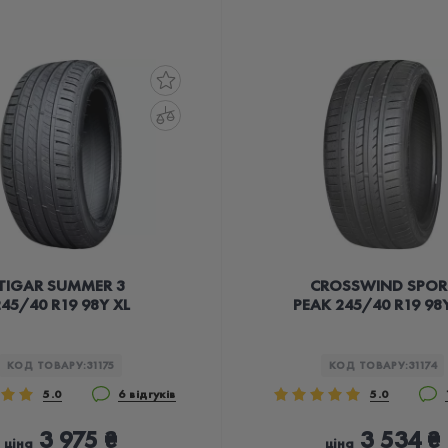
TIGAR SUMMER 3
CROSSWIND SPOR
45/40 R19 98Y XL
PEAK 245/40 R19 98Y
КОД ТОВАРУ:
31175
КОД ТОВАРУ:
31174
5.0
6 відгуків
5.0
3 975 ₴
3 534 ₴
ціна
ціна