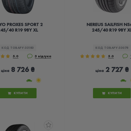
YO PROXES SPORT 2
NEREUS SAILFISH NS
45/40 R19 98Y XL
245/40 R19 98Y X
КОД ТОВАРУ:
33183
КОД ТОВАРУ:
33078
5.0
3 відгука
5.0
8 726 ₴
2 727 ₴
ціна
ціна
КУПИТИ
КУПИТИ