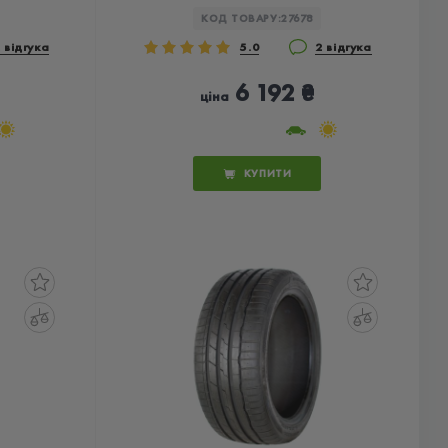
КОД ТОВАРУ:
27678
 відгука
5.0
2 відгука
6 192 ₴
ціна
КУПИТИ