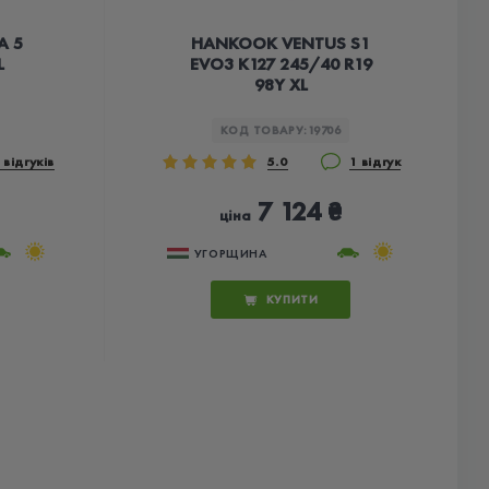
A 5
HANKOOK VENTUS S1
L
EVO3 K127 245/40 R19
98Y XL
КОД ТОВАРУ:
19706
 відгуків
5.0
1 відгук
7 124 ₴
ціна
УГОРЩИНА
КУПИТИ