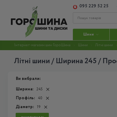
095 229 52 25
Шини
Інтернет-магазин шин ГороШина
Шини
Літні шини
Літні шини / Ширина 245 / Проф
Ви вибрали:
Ширина:
245
Профіль:
40
Діаметр:
19