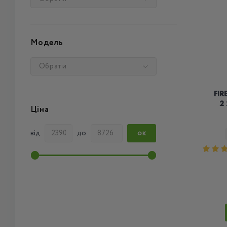
Модель
Обрати
FI
2
Ціна
від
до
ОК