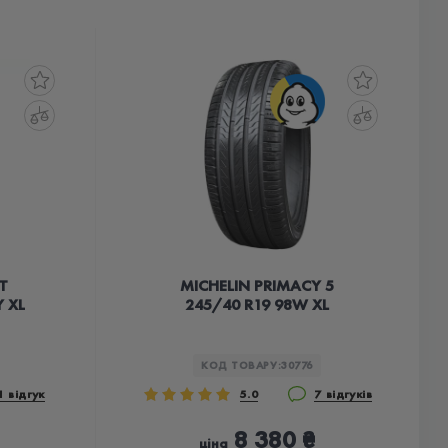
T
MICHELIN PRIMACY 5
 XL
245/40 R19 98W XL
КОД ТОВАРУ:
30776
1 відгук
5.0
7 відгуків
8 380 ₴
ціна