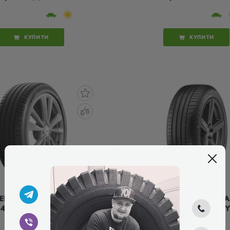
КУПИТИ
КУПИТИ
EBER DYNAXER HP5
VREDESTEIN ULTR
45/40 R19 98H XL
PRO 245/40 R19 98Y