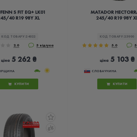
FENN S FIT EQ+ LK01
MATADOR HECTORR
45/40 R19 98Y XL
245/40 R19 98Y X
КОД ТОВАРУ:
24022
КОД ТОВАРУ:
23900
2.0
3 відгука
5.0
5
5 262 ₴
5 103 ₴
ціна
ціна
ОРЩИНА
СЛОВАЧЧИНА
КУПИТИ
КУПИТИ