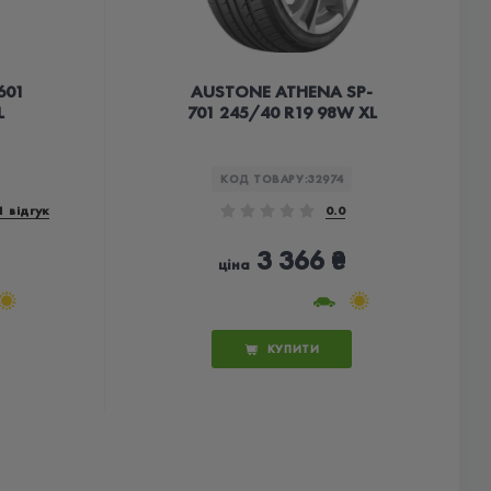
601
AUSTONE ATHENA SP-
L
701 245/40 R19 98W XL
КОД ТОВАРУ:
32974
1 відгук
0.0
3 366 ₴
ціна
КУПИТИ