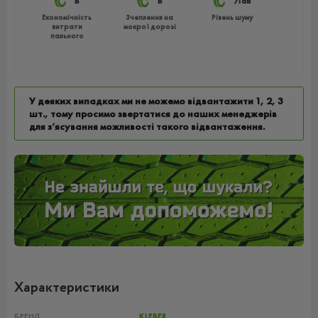
B
B
71dB
Економічність
Зчеплення на
Рівень шуму
витрати
мокрої дорозі
пального
У деяких випадках ми не можемо відвантажити 1, 2, 3
шт., тому просимо звертатися до наших менеджерів
для з’ясування можливості такого відвантаження.
Характеристики
БРЕНД
KLEBER