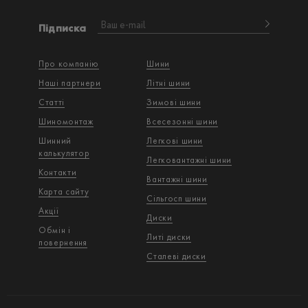
Підписка
Про компанію
Шини
Наші партнери
Літні шини
Статті
Зимові шини
Шиномонтаж
Всесезонні шини
Шинний
Легкові шини
калькулятор
Легковантажнi шини
Контакти
Вантажнi шини
Карта сайту
Сільгосп шини
Акції
Диски
Обмін і
Литі диски
повернення
Сталеві диски