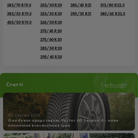
285/70 R19.5
255/50 R20
285/45 R21
315/80 R22.5
385/55 R19.5
255/55 R20
295/35 R21
385/65 R22.5
435/50 R19.5
265/50 R20
275/45 R20
275/60 R20
285/50 R20
295/45 R20
Статті
px Всі статті
05 Серпня 2026
Goodyear представляє Vector All Season 4 - нове
покоління всесезонних шин