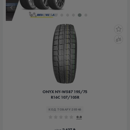
ONYX NY-W587 195/75
R16C 107/105R
КОД ТОВАРУ:
29346
0.0
2 637 ₴