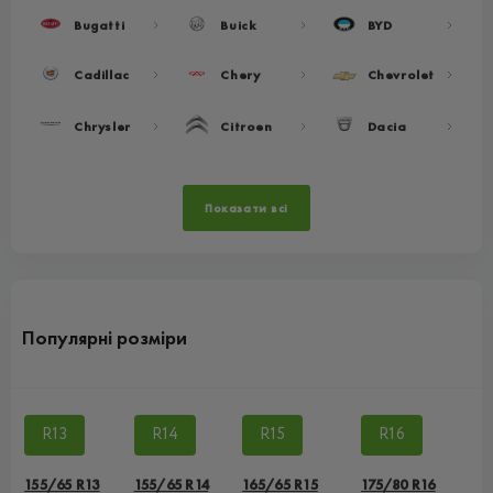
Bugatti
Buick
BYD
Cadillac
Chery
Chevrolet
Chrysler
Citroen
Dacia
Показати всі
Популярні розміри
R13
R14
R15
R16
155/65 R13
155/65 R14
165/65 R15
175/80 R16