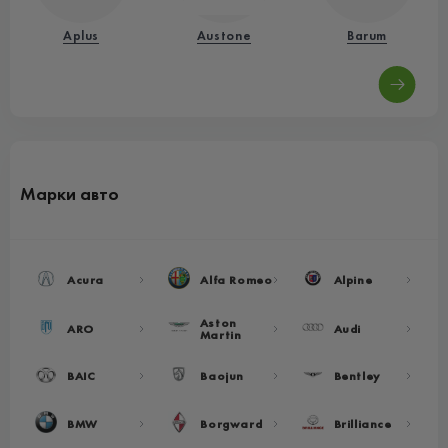
Aplus
Austone
Barum
Марки авто
Acura
Alfa Romeo
Alpine
Aston
ARO
Audi
Martin
BAIC
Baojun
Bentley
BMW
Borgward
Brilliance