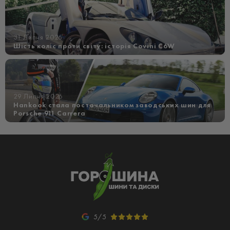
31 Липня 2026
Шість коліс проти світу: історія Covini C6W
29 Липня 2026
Hankook стала постачальником заводських шин для
Porsche 911 Carrera
5/5