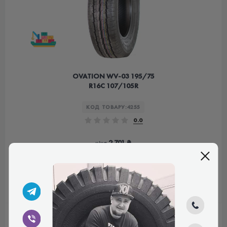
OVATION WV-03 195/75
R16C 107/105R
КОД ТОВАРУ:
4255
0.0
2 701 ₴
ціна
КИТАЙ
КУПИТИ