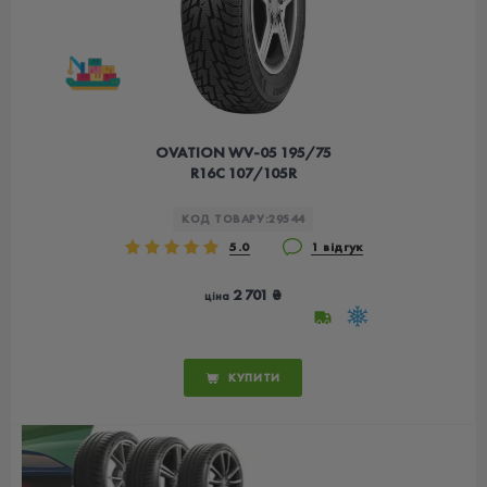
OVATION WV-05 195/75
R16C 107/105R
КОД ТОВАРУ:
29544
5.0
1 відгук
2 701 ₴
ціна
КУПИТИ