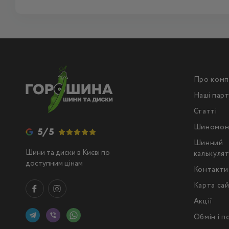
Про комп
Наші пар
Статті
Шиномон
5/5
Шинний
Шини та диски в Києві по
калькуля
доступним цінам
Контакти
Карта са
Акції
Обмін і 