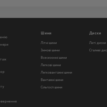
Шини
Диски
анію
Літні шини
Литі диски
тнери
Зимові шини
Сталеві ди
Всесезонні шини
таж
Легкові шини
тор
Легковантажнi шини
Вантажнi шини
йту
Сільгосп шини
повернення