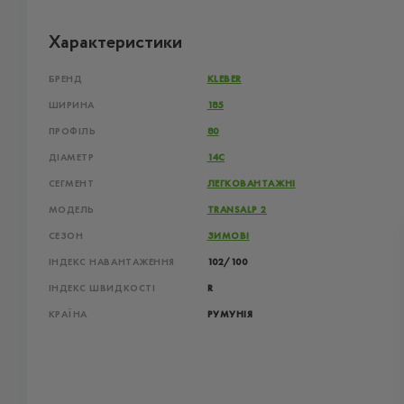
Характеристики
БРЕНД
KLEBER
ШИРИНА
185
ПРОФІЛЬ
80
ДІАМЕТР
14C
СЕГМЕНТ
ЛЕГКОВАНТАЖНІ
МОДЕЛЬ
TRANSALP 2
СЕЗОН
ЗИМОВІ
ІНДЕКС НАВАНТАЖЕННЯ
102/100
ІНДЕКС ШВИДКОСТІ
R
КРАЇНА
РУМУНІЯ