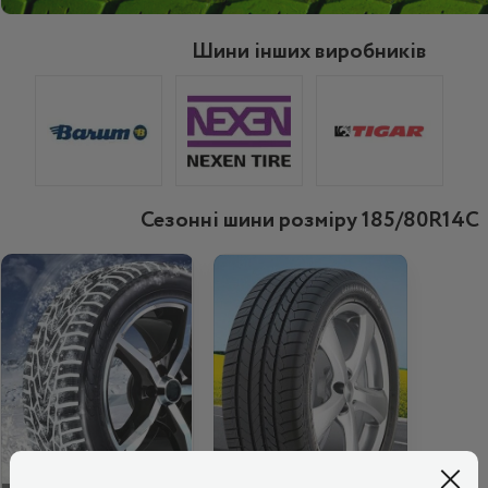
Шини інших виробників
Сезонні шини розміру 185/80R14C