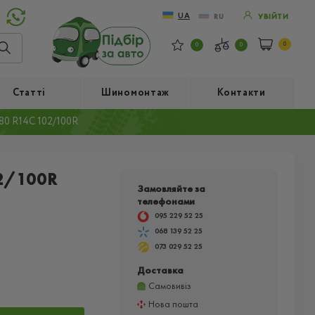
UA
RU
УВІЙТИ
0
0
0
Статті
Шиномонтаж
Контакти
0 R14C 102/100R
2/100R
Замовляйте за
телефонами
095 229 52 25
068 139 52 25
073 029 52 25
Доставка
Самовивіз
Нова пошта