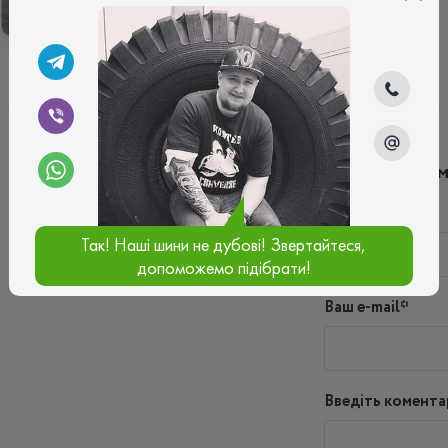
ЗИМОВІ
ЛІТНІ
Написати ко
Ім'я*
Так! Наші шини не дубові! Звертайтеся,
допоможемо підібрати!
Ваш e-mail*
Введіть комента