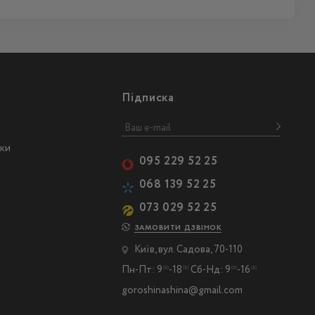
Підписка
ски
095 229 52 25
068 139 52 25
073 029 52 25
ЗАМОВИТИ ДЗВІНОК
Київ, вул. Садова, 70-110
Пн-Пт: 9
-18
Сб-Нд: 9
-16
00
00
00
00
goroshinashina@gmail.com