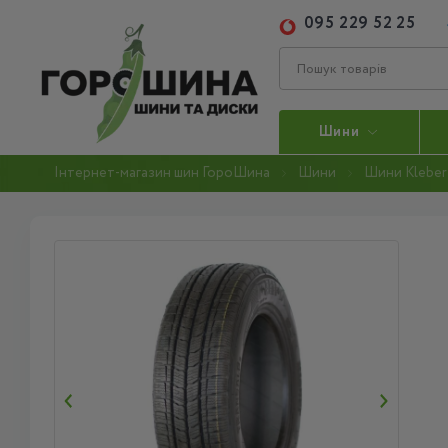
095 229 52 25
Шини
Інтернет-магазин шин ГороШина
Шини
Шини Kleber