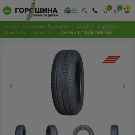
0
0
0
Інтернет-магазин шин ГороШина
Шини
Шини Avon
Шини Літні
Avon ZT7
AVON ZT7 185/60 R15 88H