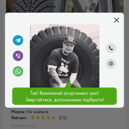
ВСЕСЕЗОННІ
Відгуки (1)
Володимир Іванович
Шина показала себе досить непогано, ніякого гулу чи
шуму від неї немає. Дорогу тримає добре, але це при
моєму досить розміреному стилі їзди. Наразі шинами
Так! Величезний асортимент шин!
Ейвон задоволений
Звертайтеся, допоможемо підібрати!
Плюси:
Не створює додаткового шуму, гарна
керованість
Мінуси:
Не знайшов
Рейтинг:
(5.0)
28.06.2024, 11:22