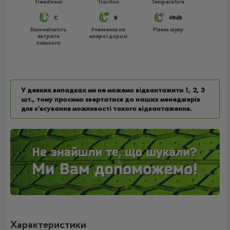
Treadwear
Traction
Temperature
C
B
68dB
Економічність
Зчеплення на
Рівень шуму
витрати
мокрої дорозі
пального
У деяких випадках ми не можемо відвантажити 1, 2, 3
шт., тому просимо звертатися до наших менеджерів
для з’ясування можливості такого відвантаження.
Характеристики