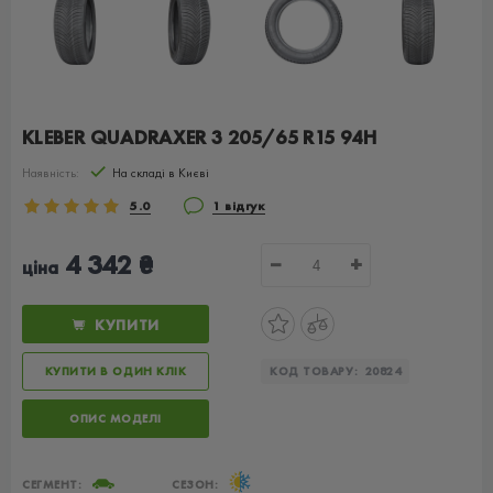
KLEBER QUADRAXER 3 205/65 R15 94H
Наявність:
На складі в Києві
5.0
1 відгук
4 342 ₴
−
+
ціна
КУПИТИ
КУПИТИ В ОДИН КЛІК
КОД ТОВАРУ:
20824
ОПИС МОДЕЛІ
СЕГМЕНТ:
СЕЗОН: