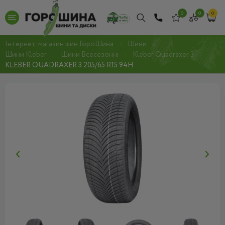
0
0
0
Інтернет-магазин шин ГороШина
Шини
Шини Kleber
Шини Всесезонні
Kleber Quadraxer 3
KLEBER QUADRAXER 3 205/65 R15 94H