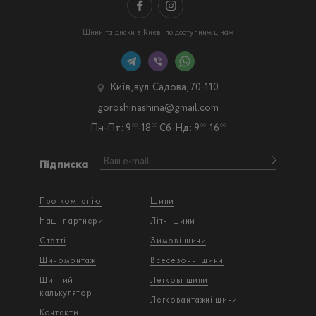
Шини та диски в Києві по доступним цінам
Київ, вул. Садова, 70-110
goroshinashina@gmail.com
Пн-Пт: 9
-18
Сб-Нд: 9
-16
00
00
00
00
Підписка
Про компанію
Шини
Наші партнери
Літні шини
Статті
Зимові шини
Шиномонтаж
Всесезонні шини
Шинний
Легкові шини
калькулятор
Легковантажнi шини
Контакти