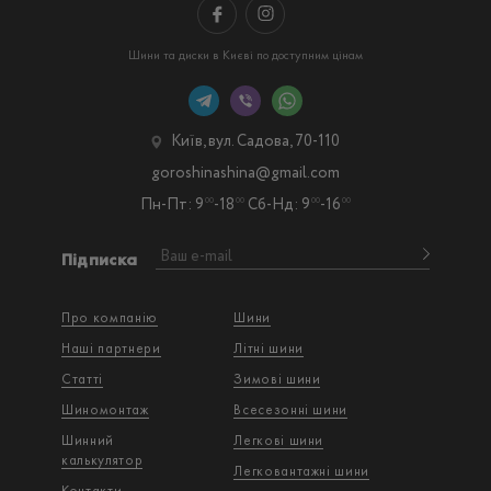
Шини та диски в Києві по доступним цінам
Київ, вул. Садова, 70-110
goroshinashina@gmail.com
Пн-Пт: 9
-18
Сб-Нд: 9
-16
00
00
00
00
Підписка
Про компанію
Шини
Наші партнери
Літні шини
Статті
Зимові шини
Шиномонтаж
Всесезонні шини
Шинний
Легкові шини
калькулятор
Легковантажнi шини
Контакти