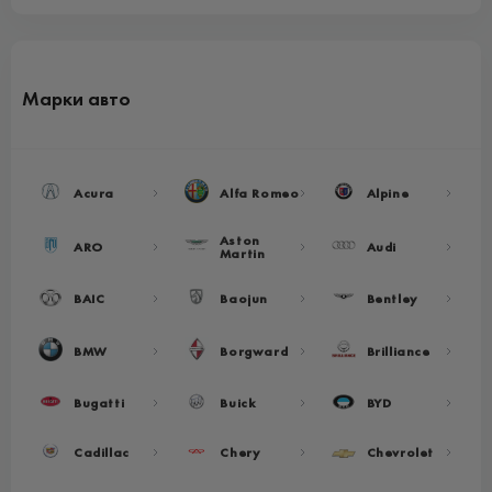
Марки авто
Acura
Alfa Romeo
Alpine
Aston
ARO
Audi
Martin
BAIC
Baojun
Bentley
BMW
Borgward
Brilliance
Bugatti
Buick
BYD
Cadillac
Chery
Chevrolet