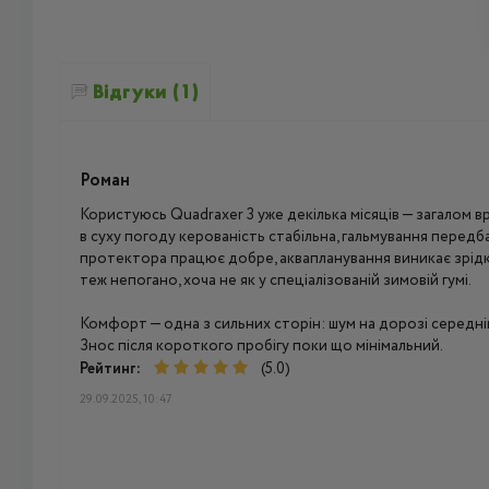
Відгуки (1)
Роман
Користуюсь Quadraxer 3 уже декілька місяців — загалом 
в суху погоду керованість стабільна, гальмування передб
протектора працює добре, аквапланування виникає зрідка
теж непогано, хоча не як у спеціалізованій зимовій гумі.
Комфорт — одна з сильних сторін: шум на дорозі середній-
Знос після короткого пробігу поки що мінімальний.
Рейтинг:
(5.0)
29.09.2025, 10:47