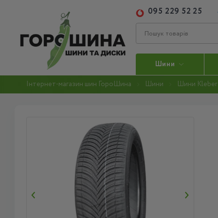
095 229 52 25
Шини
Інтернет-магазин шин ГороШина
Шини
Шини Kleber