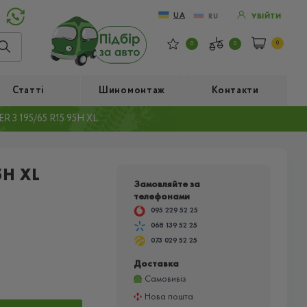
UA
RU
УВІЙТИ
0
0
0
Статті
Шиномонтаж
Контакти
3 195/65 R15 95H XL
5H XL
Замовляйте за
телефонами
095 229 52 25
068 139 52 25
073 029 52 25
Доставка
Самовивіз
Нова пошта