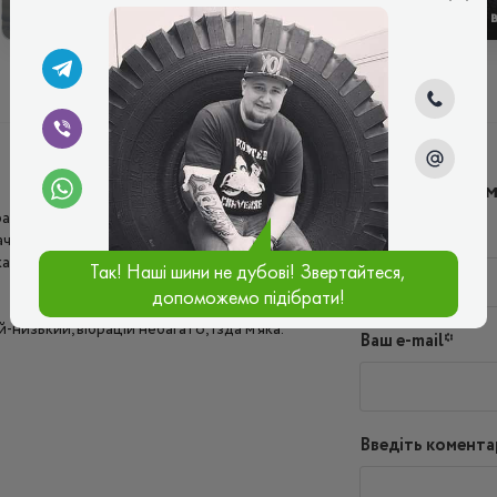
ЗИМОВІ
ЛІТНІ
Написати ко
враження хороше. Шина справді всесезонна:
Ім'я*
ачуване. У мокрих умовах — дренаж
. На снігу та при невеликому льодові —
Так! Наші шини не дубові! Звертайтеся,
допоможемо підібрати!
низький, вібрацій небагато, їзда м’яка.
Ваш e-mail*
Введіть комента