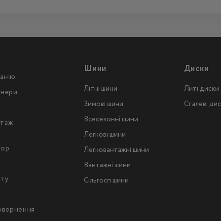
Шини
Диски
анію
Літні шини
Литі диски
тнери
Зимові шини
Сталеві ди
Всесезонні шини
таж
Легкові шини
тор
Легковантажнi шини
Вантажнi шини
йту
Сільгосп шини
повернення