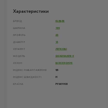
Характеристики
БРЕНД
KLEBER
ШИРИНА
195
ПРОФІЛЬ
65
ДІАМЕТР
15
СЕГМЕНТ
ЛЕГКОВІ
МОДЕЛЬ
QUADRAXER 3
СЕЗОН
ВСЕСЕЗОННІ
ІНДЕКС НАВАНТАЖЕННЯ
95
ІНДЕКС ШВИДКОСТІ
H
КРАЇНА
РУМУНІЯ