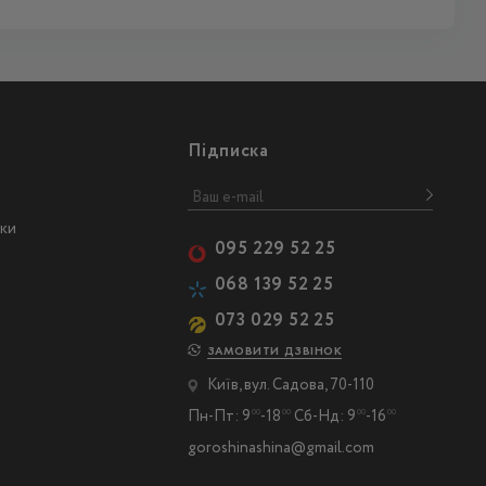
Підписка
ски
095 229 52 25
068 139 52 25
073 029 52 25
ЗАМОВИТИ ДЗВІНОК
Київ, вул. Садова, 70-110
Пн-Пт: 9
-18
Сб-Нд: 9
-16
00
00
00
00
goroshinashina@gmail.com