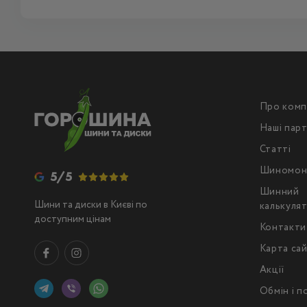
Про комп
Наші пар
Статті
Шиномон
5/5
Шинний
Шини та диски в Києві по
калькуля
доступним цінам
Контакти
Карта са
Акції
Обмін і 