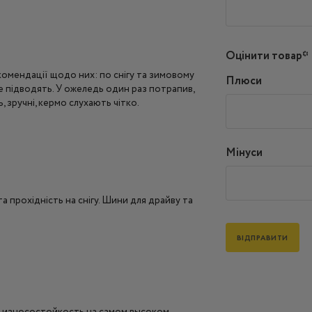
Оцінити товар*
екомендації щодо них: по снігу та зимовому
Плюси
е підводять. У ожеледь один раз потрапив,
, зручні, кермо слухають чітко.
Мінуси
та прохідність на снігу. Шини для драйву та