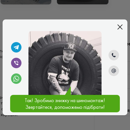
Написати ко
ти) це європейкого типу шини, так що
Ім'я*
іста, кращих шин напевно немає)
Ваш e-mail*
и дають відмінне зчеплення та баланс на
Так! Зробимо знижку на шиномонтаж!
та невеликому шарі снігу, висока стійкість
Звертайтеся, допоможемо підібрати!
сухій дорозі. На мокрій та слизькій дорозі
Введіть комента
т хороший.