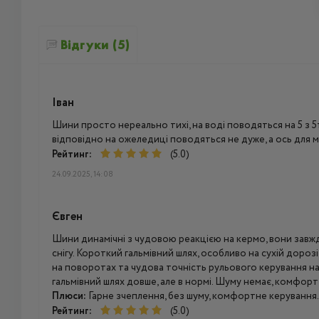
Відгуки (5)
Іван
Шини просто нереально тихі, на воді поводяться на 5 з 5
відповідно на ожеледиці поводяться не дуже, а ось для м
Рейтинг:
(5.0)
24.09.2025, 14:08
Євген
Шини динамічні з чудовою реакцією на кермо, вони завжд
снігу. Короткий гальмівний шлях, особливо на сухій дорозі 
на поворотах та чудова точність рульового керування на 
гальмівний шлях довше, але в нормі. Шуму немає, комфор
Плюси:
Гарне зчеплення, без шуму, комфортне керування.
Рейтинг:
(5.0)