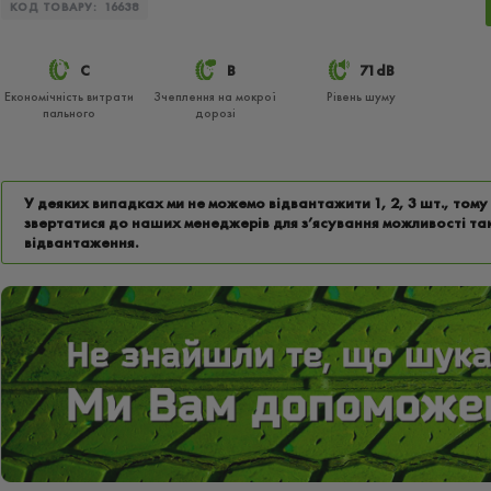
КОД ТОВАРУ:
16638
C
B
71dB
Економічність витрати
Зчеплення на мокрої
Рівень шуму
пального
дорозі
У деяких випадках ми не можемо відвантажити 1, 2, 3 шт., том
звертатися до наших менеджерів для з’ясування можливості та
відвантаження.