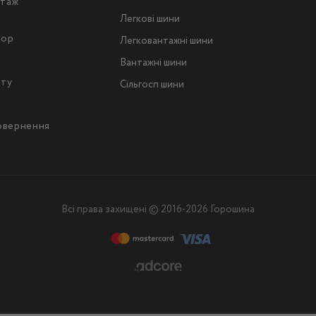
таж
Легкові шини
тор
Легковантажнi шини
Вантажнi шини
йту
Сільгосп шини
повернення
Всі права захищені © 2016-2026 Горошина