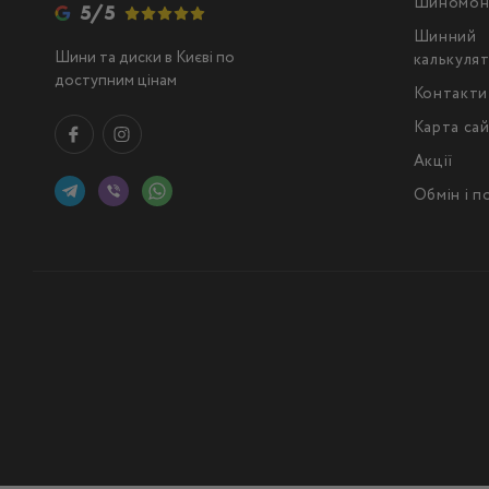
Шиномон
5/5
Шинний
Шини та диски в Києві по
калькуля
доступним цінам
Контакти
Карта са
Акції
Обмін і 