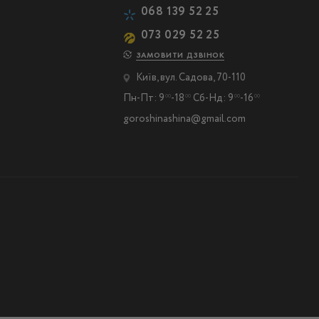
068 139 52 25
073 029 52 25
ЗАМОВИТИ ДЗВІНОК
Київ, вул. Садова, 70-110
Пн-Пт: 9
-18
Сб-Нд: 9
-16
00
00
00
00
goroshinashina@gmail.com