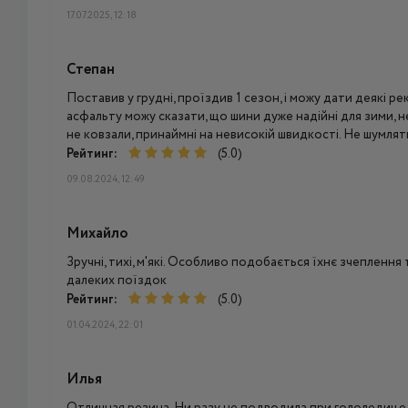
17.07.2025, 12:18
Степан
Поставив у грудні, проїздив 1 сезон, і можу дати деякі р
асфальту можу сказати, що шини дуже надійні для зими, н
не ковзали, принаймні на невисокій швидкості. Не шумлять
Рейтинг:
(5.0)
09.08.2024, 12:49
Михайло
Зручні, тихі, м'які. Особливо подобається їхнє зчеплення 
далеких поїздок
Рейтинг:
(5.0)
01.04.2024, 22:01
Илья