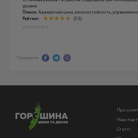
Отличная резина. Ни разу не подводила при гололедице
уровне
Плюси:
Адекватная цена, износостойкость, управляемо
Рейтинг:
(5.0)
28.03.2024, 21:14
Поширити:
Про комп
Наші пар
Статті