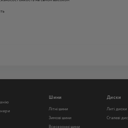
, износостойкость на самом высоком
сть
Шини
Диски
анію
Літні шини
Литі диски
тнери
Зимові шини
Сталеві ди
Всесезонні шини