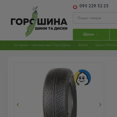
095 229 52 25
Шини
Інтернет-магазин шин ГороШина
Шини
Шини Michel