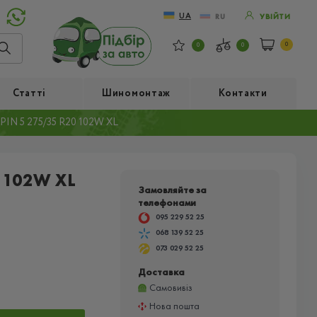
UA
RU
УВІЙТИ
0
0
0
Статті
Шиномонтаж
Контакти
IN 5 275/35 R20 102W XL
 102W XL
Замовляйте за
телефонами
095 229 52 25
068 139 52 25
073 029 52 25
Доставка
Самовивіз
Нова пошта