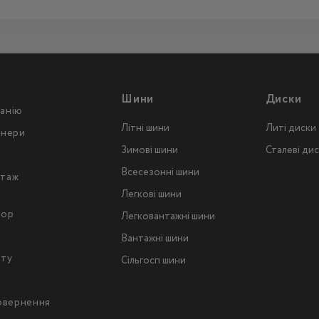
Шини
Диски
анію
Літні шини
Литі диски
тнери
Зимові шини
Сталеві ди
Всесезонні шини
таж
Легкові шини
тор
Легковантажнi шини
Вантажнi шини
йту
Сільгосп шини
повернення