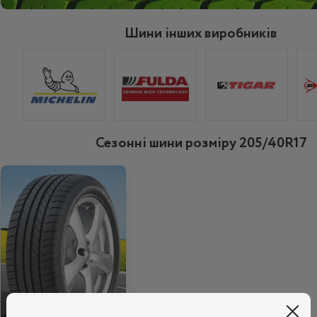
Шини інших виробників
Сезонні шини розміру 205/40R17