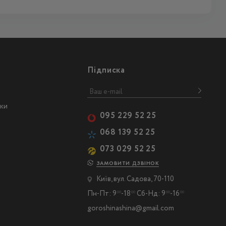
Підписка
ски
095 229 52 25
068 139 52 25
073 029 52 25
ЗАМОВИТИ ДЗВІНОК
Київ, вул. Садова, 70-110
Пн-Пт: 9
-18
Сб-Нд: 9
-16
00
00
00
00
goroshinashina@gmail.com