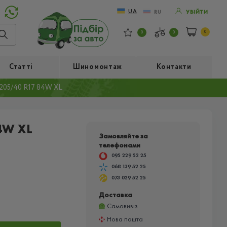
UA
RU
УВІЙТИ
0
0
0
Статті
Шиномонтаж
Контакти
05/40 R17 84W XL
4W XL
Замовляйте за
телефонами
095 229 52 25
068 139 52 25
073 029 52 25
Доставка
Самовивіз
Нова пошта