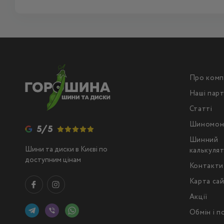
Про комп
Наші пар
Статті
Шиномон
5/5
Шинний
Шини та диски в Києві по
калькуля
доступним цінам
Контакти
Карта са
Акції
Обмін і 