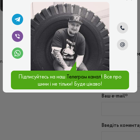
ЛІТНІ
Написати ко
плавно проходят, хорошо держат дорогу. В
Ім'я*
Підписуйтесь на наш
Телеграм канал
! Все про
шини і не тільки! Буде цікаво!
Ваш e-mail*
Введіть комента