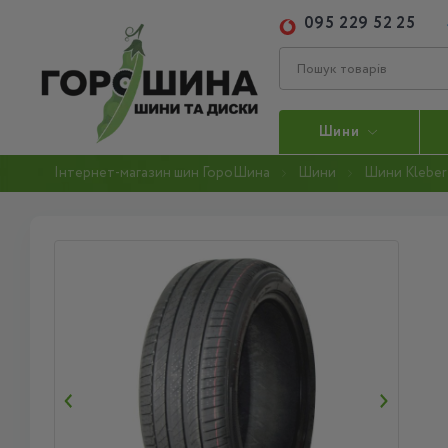
095 229 52 25
Шини
Інтернет-магазин шин ГороШина
Шини
Шини Kleber