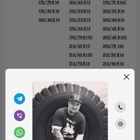
175/70 R14
185/65 R15
195/75 R16C
175/65 R14
195/50 R15
205/55 R16
185/60 R14
195/55 R15
205/60 R16
195/65 R15
205/65 R16
195/70 R15C
205/65 R16C
215/65 R15
205/75 16C
215/65 R15C
215/55 R16
215/70 R15
215/60 R16
215/70 R15C
215/65 R16
225/70 R15C
215/65 R16C
235/75 R15
215/70 R16
225/55 R16
225/70 R16
225/75 R16
225/75 R16С
235/60 R16