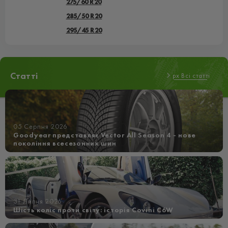
275/60 R20
285/50 R20
295/45 R20
Статті
px Всі статті
05 Серпня 2026
Goodyear представляє Vector All Season 4 - нове
покоління всесезонних шин
31 Липня 2026
Шість коліс проти світу: історія Covini C6W