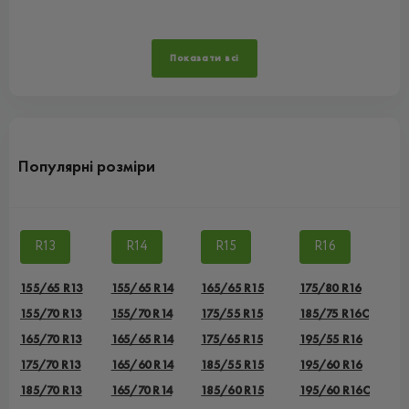
Показати всі
Популярні розміри
R13
R14
R15
R16
155/65 R13
155/65 R14
165/65 R15
175/80 R16
155/70 R13
155/70 R14
175/55 R15
185/75 R16C
165/70 R13
165/65 R14
175/65 R15
195/55 R16
175/70 R13
165/60 R14
185/55 R15
195/60 R16
185/70 R13
165/70 R14
185/60 R15
195/60 R16C