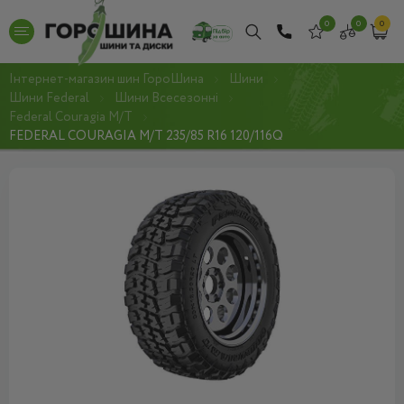
0
0
0
Інтернет-магазин шин ГороШина
Шини
Шини Federal
Шини Всесезонні
Federal Couragia M/T
FEDERAL COURAGIA M/T 235/85 R16 120/116Q