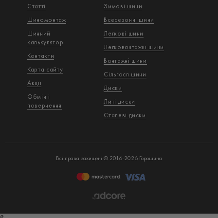
Статті
Зимові шини
Шиномонтаж
Всесезонні шини
Шинний
Легкові шини
калькулятор
Легковантажнi шини
Контакти
Вантажнi шини
Карта сайту
Сільгосп шини
Акції
Диски
Обмін і
Литі диски
повернення
Сталеві диски
Всі права захищені © 2016-2026 Горошина
ß