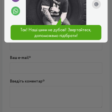
Відгуки (0)
Поки немає коментарів
Написати коментар
Так! Наші шини не дубові! Звертайтеся,
Ім'я*
допоможемо підібрати!
Ваш e-mail*
Введіть коментар*