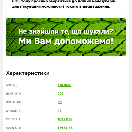
шт., тому просимо звертатися до наших менеджерів
для з’ясування можливості такого відвантаження.
Характеристики
БРЕНД
FEDERAL
ШИРИНА
235
ПРОФІЛЬ
35
ДІАМЕТР
19
СЕГМЕНТ
ЛЕГКОВІ
МОДЕЛЬ
595RS-RR