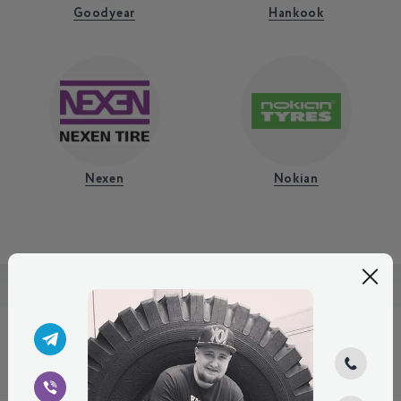
Goodyear
Hankook
Nexen
Nokian