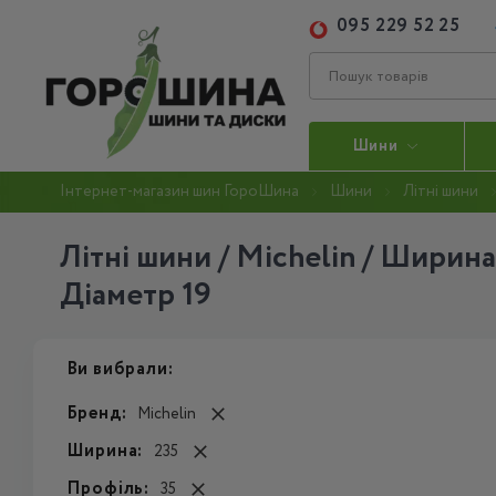
095 229 52 25
Шини
Інтернет-магазин шин ГороШина
Шини
Літні шини
Літні шини / Michelin / Ширина
Діаметр 19
Ви вибрали:
Бренд:
Michelin
Ширина:
235
Профіль:
35