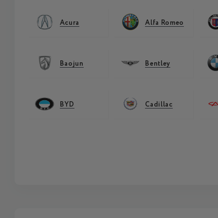
Acura
Alfa Romeo
Baojun
Bentley
BYD
Cadillac