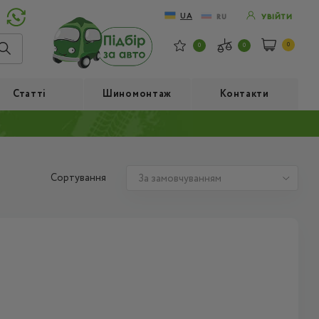
UA
RU
УВІЙТИ
0
0
0
Статті
Шиномонтаж
Контакти
Сортування