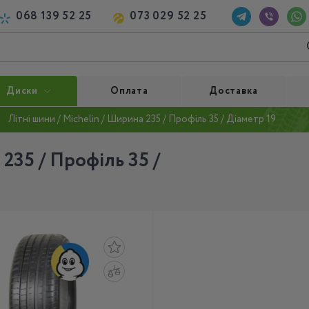
068 139 52 25
073 029 52 25
Диски
Оплата
Доставка
Літні шини / Michelin / Ширина 235 / Профіль 35 / Діаметр 19
 235 / Профіль 35 /