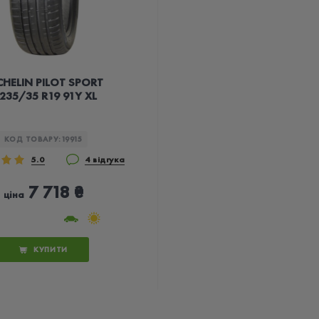
CHELIN PILOT SPORT
 235/35 R19 91Y XL
КОД ТОВАРУ:
19915
5.0
4 відгука
7 718 ₴
ціна
КУПИТИ