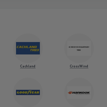
Cachland
CrossWind