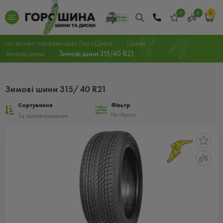
0
0
0
Інтернет-магазин шин ГороШина
Шини
Зимові шини
Зимові шини 315/40 R21
Зимові шини 315/40 R21
Сортування
Фільтр
Не обрано