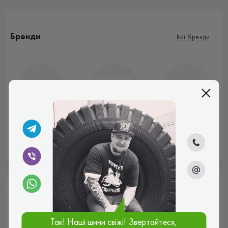
Бренди
Всі бренди
Bridgestone
Continental
Goodyear
Марки авто
Так! Наші шини свіжі! Звертайтеся,