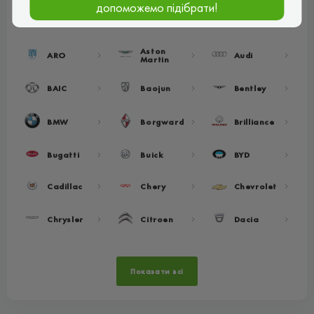
допоможемо підібрати!
Acura
Alfa Romeo
Alpine
Aston
ARO
Audi
Martin
BAIC
Baojun
Bentley
BMW
Borgward
Brilliance
Bugatti
Buick
BYD
Cadillac
Chery
Chevrolet
Chrysler
Citroen
Dacia
Показати всі