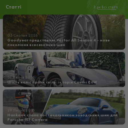
Статті
px Всі статті
05 Серпня 2026
Goodyear представляє Vector All Season 4 - нове
покоління всесезонних шин
31 Липня 2026
Шість коліс проти світу: історія Covini C6W
29 Липня 2026
Hankook стала постачальником заводських шин для
Porsche 911 Carrera