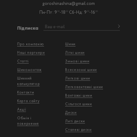
goroshinashina@gmail.com
Пн-Пт: 9
-18
Сб-Нд: 9
-16
00
00
00
00
Підписка
Про компанію
Шини
Наші партнери
Літні шини
Статті
Зимові шини
Шиномонтаж
Всесезонні шини
Шинний
Легкові шини
калькулятор
Легковантажнi шини
Контакти
Вантажнi шини
Карта сайту
Сільгосп шини
Акції
Диски
Обмін і
Литі диски
повернення
Сталеві диски