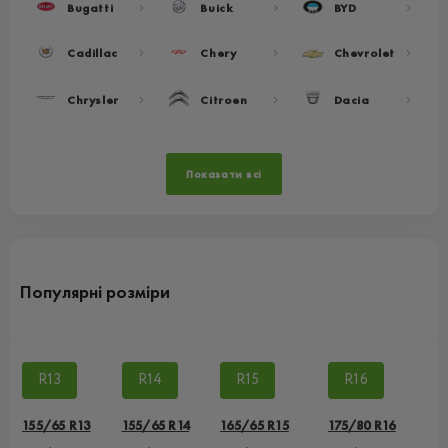
Bugatti
Buick
BYD
Cadillac
Chery
Chevrolet
Chrysler
Citroen
Dacia
Показати всі
Популярні розміри
R13
R14
R15
R16
155/65 R13
155/65 R14
165/65 R15
175/80 R16