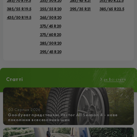
285/70 R19.5
255/50 R20
285/45 R21
315/80 R22.5
385/55 R19.5
255/55 R20
295/35 R21
385/65 R22.5
435/50 R19.5
265/50 R20
275/45 R20
275/60 R20
285/50 R20
295/45 R20
Статті
px Всі статті
05 Серпня 2026
Goodyear представляє Vector All Season 4 - нове
покоління всесезонних шин