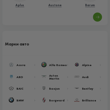
Aplus
Austone
Barum
Марки авто
Acura
Alfa Romeo
Alpine
Aston
ARO
Audi
Martin
BAIC
Baojun
Bentley
BMW
Borgward
Brilliance