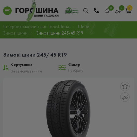
0
0
0
Інтернет-магазин шин ГороШина
Шини
Зимові шини
Зимові шини 245/45 R19
Зимові шини 245/45 R19
Сортування
Фільтр
Не обрано