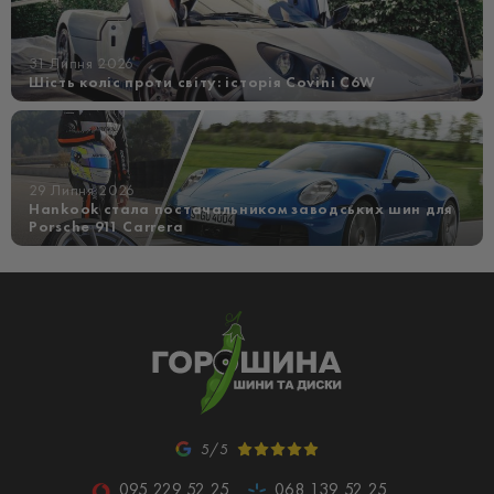
31 Липня 2026
Шість коліс проти світу: історія Covini C6W
29 Липня 2026
Hankook стала постачальником заводських шин для
Porsche 911 Carrera
5/5
095 229 52 25
068 139 52 25