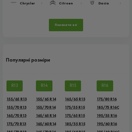
Chrysler
Citroen
Dacia
Показати всі
Популярні розміри
R13
R14
R15
R16
155/65 R13
155/65 R14
165/65 R15
175/80 R16
155/70 R13
155/70 R14
175/55 R15
185/75 R16C
165/70 R13
165/65 R14
175/65 R15
195/55 R16
175/70 R13
165/60 R14
185/55 R15
195/60 R16