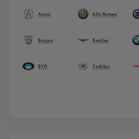
Acura
Alfa Romeo
Baojun
Bentley
BYD
Cadillac