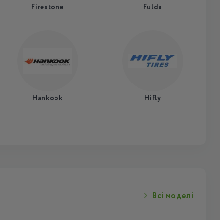
Firestone
Fulda
Hankook
Hifly
Всі моделі