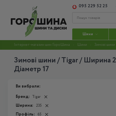
095 229 52 25
Шини
Інтернет-магазин шин ГороШина
Шини
Зимові шини
Зимові шини / Tigar / Ширина 2
Діаметр 17
Ви вибрали:
Бренд:
Tigar
Ширина:
235
Профіль:
65