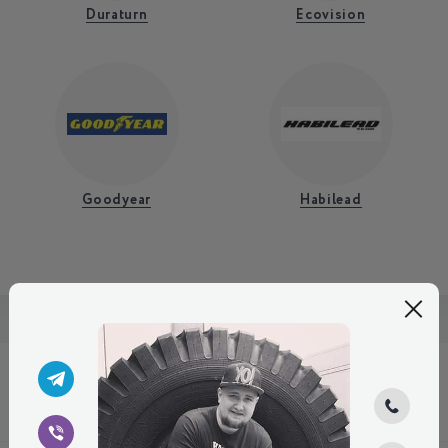
Duraturn
Ecovision
Goodyear
Habilead