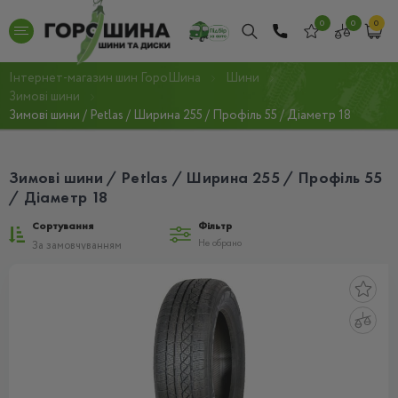
0
0
0
Інтернет-магазин шин ГороШина
Шини
Зимові шини
Зимові шини / Petlas / Ширина 255 / Профіль 55 / Діаметр 18
Зимові шини / Petlas / Ширина 255 / Профіль 55
/ Діаметр 18
Сортування
Фільтр
Не обрано