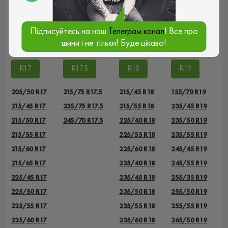
235/60 R16
235/70 R16
255/70 R16
Підписуйтесь на наш
Телеграм канал
! Все про
шини і не тільки! Буде цікаво!
265/70 R16
R17
R17.5
R18
R19
205/50 R17
215/75 R17.5
215/45 R18
155/70 R19
215/45 R17
235/75 R17.5
215/55 R18
235/45 R19
215/50 R17
245/70 R17.5
225/40 R18
235/50 R19
215/55 R17
225/55 R18
235/55 R19
215/60 R17
225/60 R18
245/45 R19
215/65 R17
235/40 R18
245/55 R19
225/45 R17
235/45 R18
255/35 R19
225/50 R17
235/50 R18
255/50 R19
225/55 R17
235/55 R18
255/55 R19
225/60 R17
235/60 R18
265/50 R19