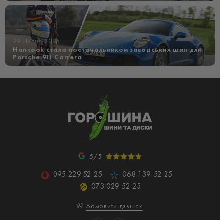
29 Липня 2026
Hankook стала постачальником заводських шин для
Porsche 911 Carrera
5/5
095 229 52 25
068 139 52 25
073 029 52 25
Замовити дзвінок