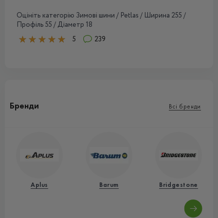
Оцініть категорію Зимові шини / Petlas / Ширина 255 /
Профіль 55 / Діаметр 18
5
239
Бренди
Всі бренди
Aplus
Barum
Bridgestone