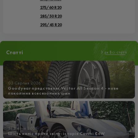
275/60 R20
285/50 R20
295/45 R20
Статті
px Всі статті
05 Серпня 2026
Goodyear представляє Vector All Season 4 - нове
покоління всесезонних шин
31 Липня 2026
Шість коліс проти світу: історія Covini C6W