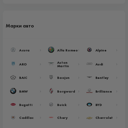
Марки авто
Acura
Alfa Romeo
Alpine
Aston
ARO
Audi
Martin
BAIC
Baojun
Bentley
BMW
Borgward
Brilliance
Bugatti
Buick
BYD
Cadillac
Chery
Chevrolet