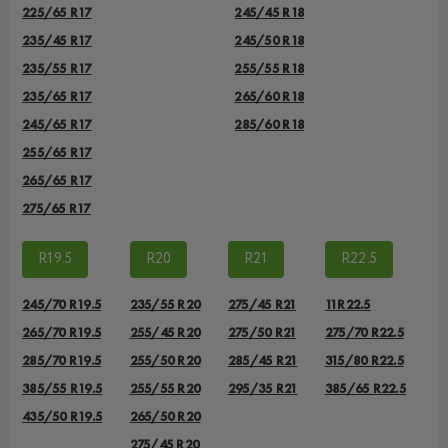
225/65 R17
245/45 R18
235/45 R17
245/50 R18
235/55 R17
255/55 R18
235/65 R17
265/60 R18
245/65 R17
285/60 R18
255/65 R17
265/65 R17
275/65 R17
R19.5
R20
R21
R22.5
245/70 R19.5
235/55 R20
275/45 R21
11R22.5
265/70 R19.5
255/45 R20
275/50 R21
275/70 R22.5
285/70 R19.5
255/50 R20
285/45 R21
315/80 R22.5
385/55 R19.5
255/55 R20
295/35 R21
385/65 R22.5
435/50 R19.5
265/50 R20
275/45 R20