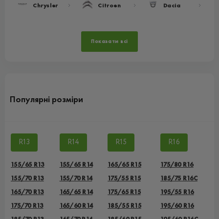
Chrysler
Citroen
Dacia
Показати всі
Популярні розміри
R13
R14
R15
R16
155/65 R13
155/65 R14
165/65 R15
175/80 R16
155/70 R13
155/70 R14
175/55 R15
185/75 R16C
165/70 R13
165/65 R14
175/65 R15
195/55 R16
175/70 R13
165/60 R14
185/55 R15
195/60 R16