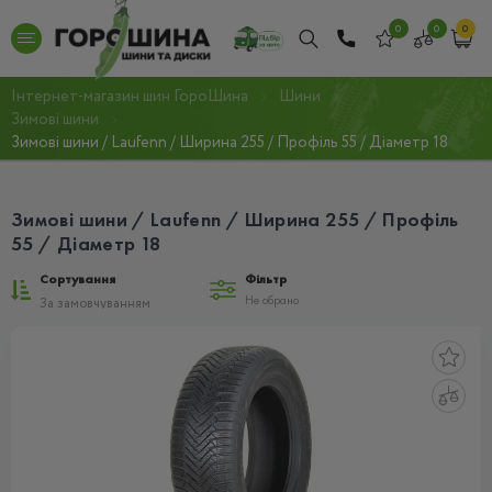
0
0
0
Інтернет-магазин шин ГороШина
Шини
Зимові шини
Зимові шини / Laufenn / Ширина 255 / Профіль 55 / Діаметр 18
Зимові шини / Laufenn / Ширина 255 / Профіль
55 / Діаметр 18
Сортування
Фільтр
Не обрано