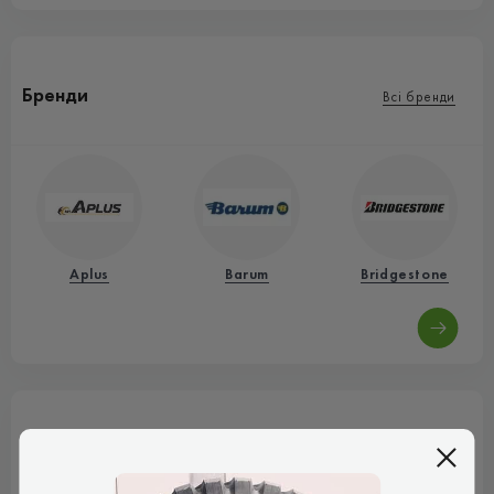
Бренди
Всі бренди
Aplus
Barum
Bridgestone
Марки авто