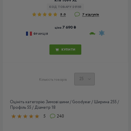
R18 109V XL
КОД ТОВАРУ:
29193
5.0
7 відгуків
7 690 ₴
ціна
ФРАНЦІЯ
КУПИТИ
Кількість товарів
Оцініть категорію Зимові шини / Goodyear / Ширина 255 /
Профіль 55 / Діаметр 18
5
240