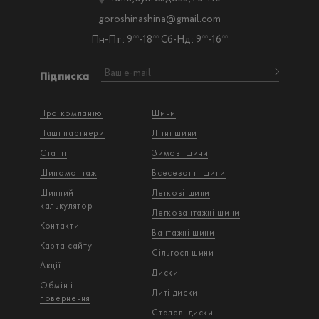
goroshinashina@gmail.com
Пн-Пт: 9
-18
Сб-Нд: 9
-16
00
00
00
00
Підписка
Про компанію
Шини
Наші партнери
Літні шини
Статті
Зимові шини
Шиномонтаж
Всесезонні шини
Шинний
Легкові шини
калькулятор
Легковантажнi шини
Контакти
Вантажнi шини
Карта сайту
Сільгосп шини
Акції
Диски
Обмін і
Литі диски
повернення
Сталеві диски