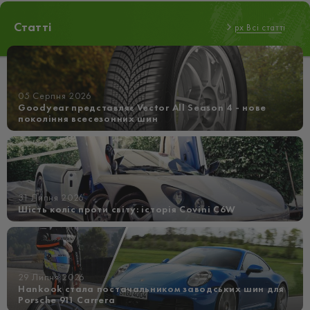
Статті
px Всі статті
05 Серпня 2026
Goodyear представляє Vector All Season 4 - нове
покоління всесезонних шин
31 Липня 2026
Шість коліс проти світу: історія Covini C6W
29 Липня 2026
Hankook стала постачальником заводських шин для
Porsche 911 Carrera